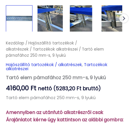
Kezdőlap
/
Hajószállító tartozékok /
alkatrészek
/
Tartozékok alkatrészei
/ Tartó elem
párnafához 250 mm-s, 9 lyukú
Hajószállító tartozékok / alkatrészek
,
Tartozékok
alkatrészei
Tartó elem párnafához 250 mm-s, 9 lyukú
4160,00
Ft
nettó (
5283,20
Ft
bruttó)
Tartó elem párnafához 250 mm-s, 9 lyukú
Amennyiben az utánfutó alkatrészről csak
Árajánlatot kérne úgy kattintson az alábbi gombra: