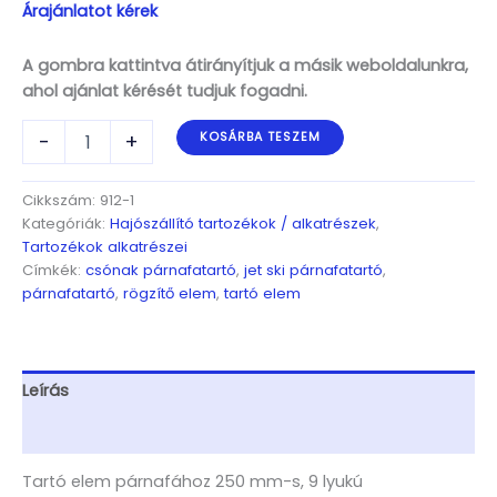
Árajánlatot kérek
A gombra kattintva átirányítjuk a másik weboldalunkra,
ahol ajánlat kérését tudjuk fogadni.
Tartó
-
+
KOSÁRBA TESZEM
elem
párnafához
250
Cikkszám:
912-1
mm-
Kategóriák:
Hajószállító tartozékok / alkatrészek
,
s,
Tartozékok alkatrészei
9
Címkék:
csónak párnafatartó
,
jet ski párnafatartó
,
lyukú
párnafatartó
,
rögzítő elem
,
tartó elem
mennyiség
Leírás
További információk
Tartó elem párnafához 250 mm-s, 9 lyukú