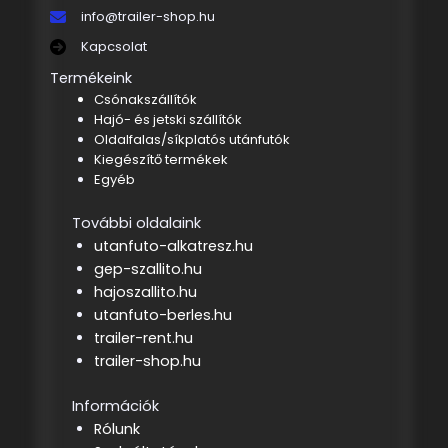
info@trailer-shop.hu
Kapcsolat
Termékeink
Csónakszállítók
Hajó- és jetski szállítók
Oldalfalas/síkplatós utánfutók
Kiegészítő termékek
Egyéb
További oldalaink
utanfuto-alkatresz.hu
gep-szallito.hu
hajoszallito.hu
utanfuto-berles.hu
trailer-rent.hu
trailer-shop.hu
Információk
Rólunk