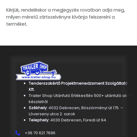
Kérjük, rendeléskor a megjegyzés rovatban adja meg,
milyen méretű zártszelvényre kívánja felszerelni a
terméket.
Tenderszakértő Projektmenedzsment Szolgáltató
Kft.
Trailer Shop Utánfutó Értékesítés 500+ utánfutó akár
készletről
Székhely:
4032 Debrecen, Böszörményi út 175. –
Lóverseny utca 2. sarok
Telephely:
4030 Debrecen, Füredi út 94.
+36 70 621 7696