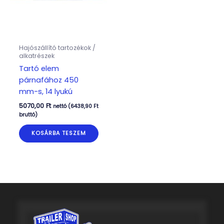
Hajószállító tartozékok /
alkatrészek
Tartó elem
párnafához 450
mm-s, 14 lyukú
5070,00
Ft
nettó (
6438,90
Ft
bruttó)
KOSÁRBA TESZEM