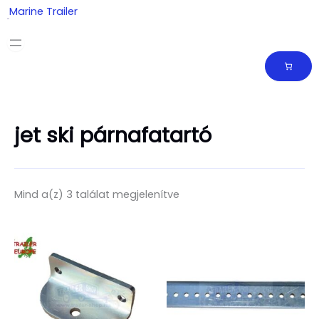
Skip
Marine Trailer
to
content
jet ski párnafatartó
Mind a(z) 3 találat megjelenítve