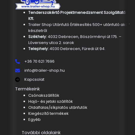
Tenderszakértő Projektmenedzsment Szolgáltató
Kft.
Trailer Shop Utánfutó Értékesítés 500+ utánfutó akár
készletről
Székhely:
4032 Debrecen, Böszörményi út 175. –
Lóverseny utca 2. sarok
Telephely:
4030 Debrecen, Füredi út 94.
+36 70 621 7696
info@trailer-shop.hu
Kapcsolat
Termékeink
Csónakszállítók
Hajó- és jetski szállítók
Oldalfalas/síkplatós utánfutók
Kiegészítő termékek
Egyéb
További oldalaink