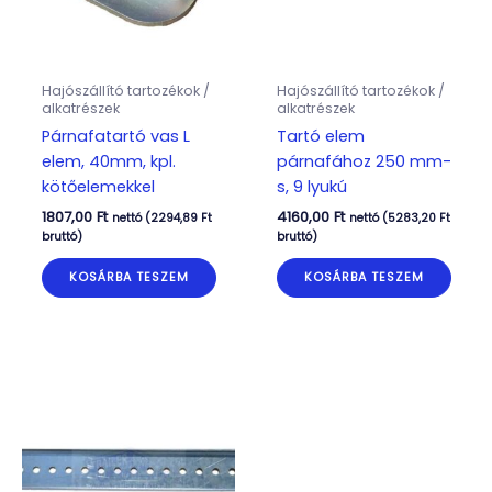
Hajószállító tartozékok /
Hajószállító tartozékok /
alkatrészek
alkatrészek
Párnafatartó vas L
Tartó elem
elem, 40mm, kpl.
párnafához 250 mm-
kötőelemekkel
s, 9 lyukú
1807,00
Ft
4160,00
Ft
nettó (
2294,89
Ft
nettó (
5283,20
Ft
bruttó)
bruttó)
KOSÁRBA TESZEM
KOSÁRBA TESZEM