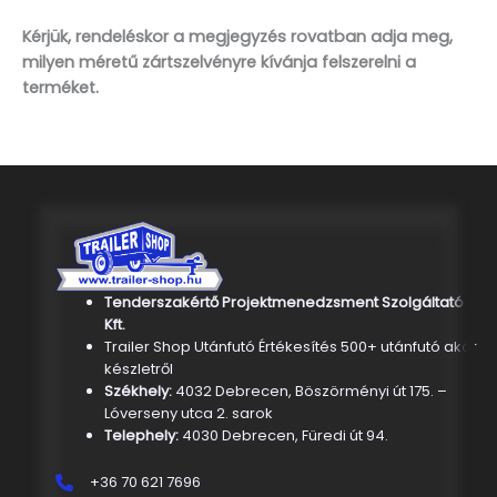
Kérjük, rendeléskor a megjegyzés rovatban adja meg,
milyen méretű zártszelvényre kívánja felszerelni a
terméket.
Tenderszakértő Projektmenedzsment Szolgáltató
Kft.
Trailer Shop Utánfutó Értékesítés 500+ utánfutó akár
készletről
Székhely:
4032 Debrecen, Böszörményi út 175. –
Lóverseny utca 2. sarok
Telephely:
4030 Debrecen, Füredi út 94.
+36 70 621 7696