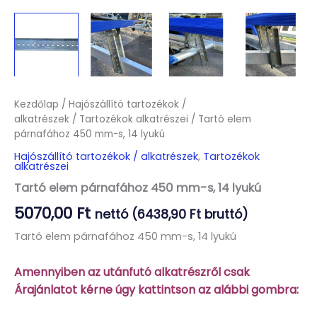
Kezdőlap
/
Hajószállító tartozékok /
alkatrészek
/
Tartozékok alkatrészei
/ Tartó elem
párnafához 450 mm-s, 14 lyukú
Hajószállító tartozékok / alkatrészek
,
Tartozékok
alkatrészei
Tartó elem párnafához 450 mm-s, 14 lyukú
5070,00
Ft
nettó (
6438,90
Ft
bruttó)
Tartó elem párnafához 450 mm-s, 14 lyukú
Amennyiben az utánfutó alkatrészről csak
Árajánlatot kérne úgy kattintson az alábbi gombra: