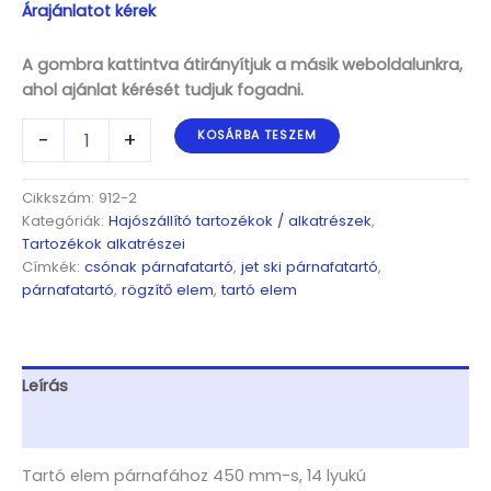
Árajánlatot kérek
A gombra kattintva átirányítjuk a másik weboldalunkra,
ahol ajánlat kérését tudjuk fogadni.
Tartó
-
+
KOSÁRBA TESZEM
elem
párnafához
450
Cikkszám:
912-2
mm-
Kategóriák:
Hajószállító tartozékok / alkatrészek
,
s,
Tartozékok alkatrészei
14
Címkék:
csónak párnafatartó
,
jet ski párnafatartó
,
lyukú
párnafatartó
,
rögzítő elem
,
tartó elem
mennyiség
Leírás
További információk
Tartó elem párnafához 450 mm-s, 14 lyukú