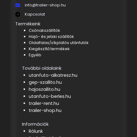
info@trailer-shop.hu
Kapcsolat
Termékeink
Csónakszállítók
Hajó- és jetski szállítók
Oldalfalas/síkplatós utánfutók
Kiegészítő termékek
Egyéb
További oldalaink
utanfuto-alkatresz.hu
gep-szallito.hu
hajoszallito.hu
utanfuto-berles.hu
trailer-rent.hu
trailer-shop.hu
Információk
Rólunk