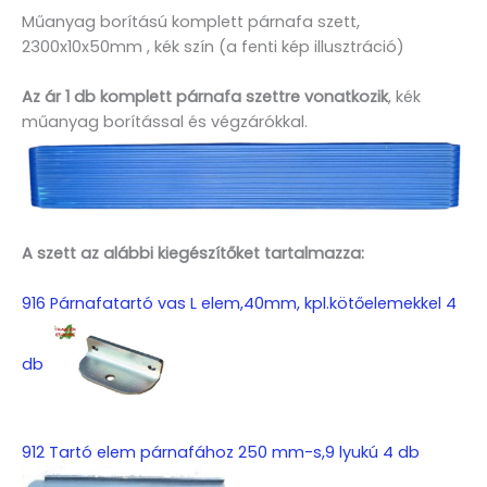
Műanyag borítású komplett párnafa szett,
2300x10x50mm , kék szín (a fenti kép illusztráció)
Az ár 1 db komplett párnafa szettre vonatkozik
, kék
műanyag borítással és végzárókkal.
A szett az alábbi kiegészítőket tartalmazza:
916 Párnafatartó vas L elem,40mm, kpl.kötőelemekkel 4
db
912 Tartó elem párnafához 250 mm-s,9 lyukú 4 db