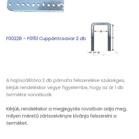
F00228 – F0151 Cuppántcsavar 2 db
A hajószállítóra 2 db párnafa felszerelése szükséges,
kérjük rendeléskor vegye figyelembe, hogy az ár 1 db
termékre vonatkozik.
Kérjük, rendeléskor a megjegyzés rovatban adja meg,
milyen méretű zártszelvényre kívánja felszerelni a
terméket.