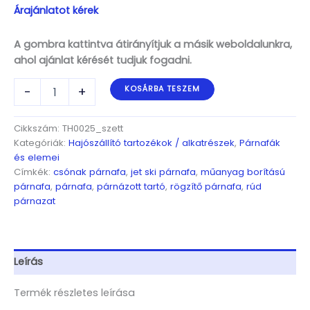
Árajánlatot kérek
A gombra kattintva átirányítjuk a másik weboldalunkra,
ahol ajánlat kérését tudjuk fogadni.
Műanyag
-
+
KOSÁRBA TESZEM
borítású
komplett
párnafa
Cikkszám:
TH0025_szett
szett,
Kategóriák:
Hajószállító tartozékok / alkatrészek
,
Párnafák
2300x10x50mm,
és elemei
kék
Címkék:
csónak párnafa
,
jet ski párnafa
,
műanyag borítású
mennyiség
párnafa
,
párnafa
,
párnázott tartó
,
rögzítő párnafa
,
rúd
párnazat
Leírás
Termék részletes leírása