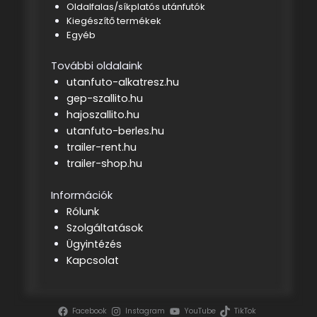
Oldalfalas/síkplatós utánfutók
Kiegészítő termékek
Egyéb
További oldalaink
utanfuto-alkatresz.hu
gep-szallito.hu
hajoszallito.hu
utanfuto-berles.hu
trailer-rent.hu
trailer-shop.hu
Információk
Rólunk
Szolgáltatások
Ügyintézés
Kapcsolat
Facebook
Instagram
YouTube
TikTok