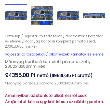
Kezdőlap
/
Hajószállító tartozékok / alkatrészek
/
Párnafák
és elemei
/ Műanyag borítású komplett párnafa szett,
2300x10x50mm, kék
Hajószállító tartozékok / alkatrészek
,
Párnafák és elemei
Műanyag borítású komplett párnafa szett,
2300x10x50mm, kék
94355,00
Ft
nettó (
119830,85
Ft
bruttó)
Műanyag borítású párnafa 2300x10x50mm, kék
Amennyiben az utánfutó alkatrészről csak
Árajánlatot kérne úgy kattintson az alábbi gombra: