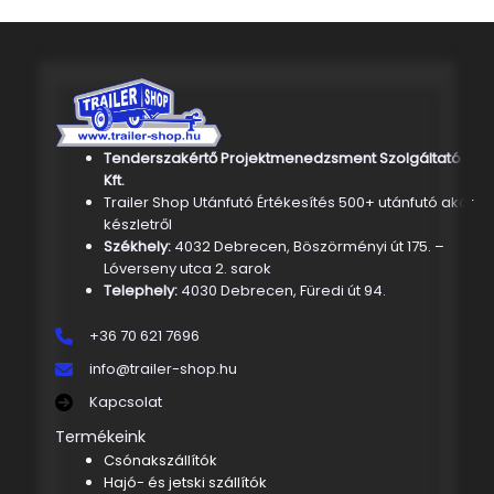
Tenderszakértő Projektmenedzsment Szolgáltató
Kft.
Trailer Shop Utánfutó Értékesítés 500+ utánfutó akár
készletről
Székhely:
4032 Debrecen, Böszörményi út 175. –
Lóverseny utca 2. sarok
Telephely:
4030 Debrecen, Füredi út 94.
+36 70 621 7696
info@trailer-shop.hu
Kapcsolat
Termékeink
Csónakszállítók
Hajó- és jetski szállítók