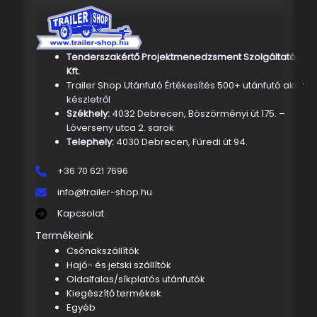
Tenderszakértő Projektmenedzsment Szolgáltató
Kft.
Trailer Shop Utánfutó Értékesítés 500+ utánfutó akár
készletről
Székhely:
4032 Debrecen, Böszörményi út 175. –
Lóverseny utca 2. sarok
Telephely:
4030 Debrecen, Füredi út 94.
+36 70 621 7696
info@trailer-shop.hu
Kapcsolat
Termékeink
Csónakszállítók
Hajó- és jetski szállítók
Oldalfalas/síkplatós utánfutók
Kiegészítő termékek
Egyéb