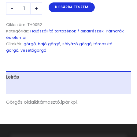
Görgős
-
+
KOSÁRBA TESZEM
oldalkitámasztó,
1pár,
kpl.
Cikkszám:
TH0052
KÉRJEN
Kategóriák:
Hajószállító tartozékok / alkatrészek
,
Párnafák
AJÁNLATOT!
és elemei
mennyiség
Címkék:
görgő
,
hajó görgő
,
sólyázó görgő
,
támasztó
görgő
,
vezetőgörgő
Leírás
További információk
Görgős oldalkitámasztó,1pár,kpl.