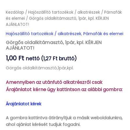
Kezdőlap
/
Hajószállító tartozékok / alkatrészek
/
Párnafák
és elemei
/ Görgős oldalkitámasztó, 1pár, kpl. KÉRJEN
AJÁNLATOT!
Hajószállító tartozékok / alkatrészek
,
Párnafák és elemei
Görgős oldalkitámasztó, 1pár, kpl. KÉRJEN
AJÁNLATOT!
1,00
Ft
nettó (
1,27
Ft
bruttó)
Görgős oldalkitámasztó,1pár,kpl.
Amennyiben az utánfutó alkatrészről csak
Árajánlatot kérne úgy kattintson az alábbi gombra:
Árajánlatot kérek
A gombra kattintva átirányítjuk a másik weboldalunkra,
ahol ajánlat kérését tudjuk fogadni.