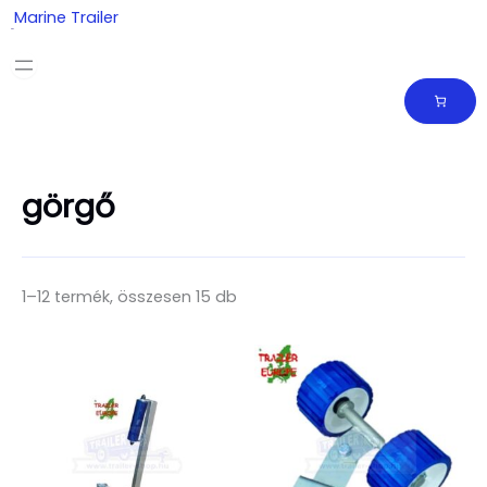
Skip
Marine Trailer
to
content
görgő
1–12 termék, összesen 15 db