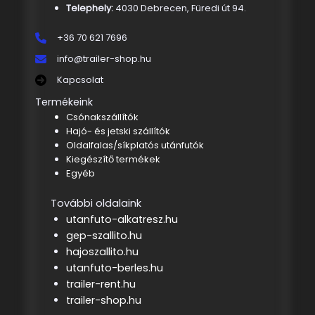
Telephely:
4030 Debrecen, Füredi út 94.
+36 70 621 7696
info@trailer-shop.hu
Kapcsolat
Termékeink
Csónakszállítók
Hajó- és jetski szállítók
Oldalfalas/síkplatós utánfutók
Kiegészítő termékek
Egyéb
További oldalaink
utanfuto-alkatresz.hu
gep-szallito.hu
hajoszallito.hu
utanfuto-berles.hu
trailer-rent.hu
trailer-shop.hu