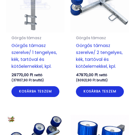
Görgős támasz
Görgős támasz
Görgős támasz
Görgős támasz
szerelve/ 1 tengelyes,
szerelve/ 2 tengelyes,
kék, tartóval és
kék, tartóval és
kötőelemekkel, kpl.
kötőelemekkel, kpl.
29770,00
Ft
47970,00
Ft
nettó
nettó
(
37807,90
Ft
bruttó)
(
60921,90
Ft
bruttó)
KOSÁRBA TESZEM
KOSÁRBA TESZEM