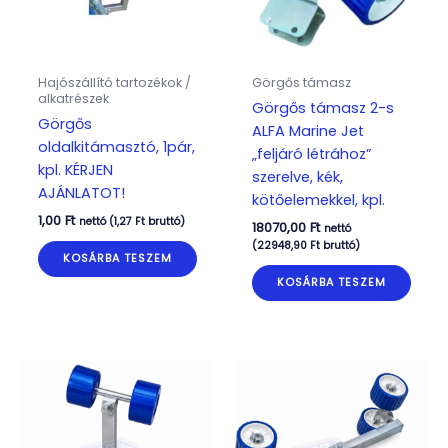
Hajószállító tartozékok /
Görgős támasz
alkatrészek
Görgős támasz 2-s
Görgős
ALFA Marine Jet
oldalkitámasztó, 1pár,
„feljáró létrához”
kpl. KÉRJEN
szerelve, kék,
AJÁNLATOT!
kötőelemekkel, kpl.
1,00
Ft
nettó (
1,27
Ft
bruttó)
18070,00
Ft
nettó
(
22948,90
Ft
bruttó)
KOSÁRBA TESZEM
KOSÁRBA TESZEM