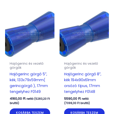
Hajógerinc és vezető
Hajógerinc és vezető
görgők
görgők
Hajógerinc görgő 5″,
Hajógerinc görgő 8″,
kék, 133x79x59mm(
kék 194x90x61mm
gerincgörgő ), 17mm
orsózó típus, 17mm
tengelyhez F0149
tengelyhez F0148
4160,00
Ft
5590,00
Ft
nettó (
5283,20
Ft
nettó
bruttó)
(
7099,30
Ft
bruttó)
KOSÁRBA TESZEM
KOSÁRBA TESZEM