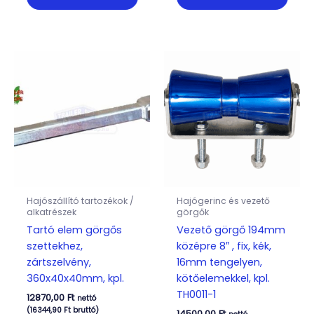
Hajószállító tartozékok /
Hajógerinc és vezető
alkatrészek
görgők
Tartó elem görgős
Vezető görgő 194mm
szettekhez,
középre 8″ , fix, kék,
zártszelvény,
16mm tengelyen,
360x40x40mm, kpl.
kötőelemekkel, kpl.
TH0011-1
12870,00
Ft
nettó
(
16344,90
Ft
bruttó)
14500,00
Ft