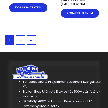
nettó
(
18415,00
Ft
bruttó)
KOSÁRBA TESZEM
KOSÁRBA TESZEM
1
2
→
Tenderszakértő Projektmenedzsment Szolgáltató
Kft.
Trailer Shop Utánfutó Értékesítés 500+ utánfutó akár
készletről
Székhely:
4032 Debrecen, Böszörményi út 175. –
Lóverseny utca 2. sarok