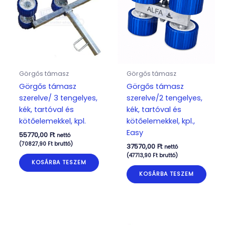
Görgős támasz
Görgős támasz
Görgős támasz
Görgős támasz
szerelve/ 3 tengelyes,
szerelve/2 tengelyes,
kék, tartóval és
kék, tartóval és
kötőelemekkel, kpl.
kötőelemekkel, kpl.,
Easy
55770,00
Ft
nettó
(
70827,90
Ft
bruttó)
37570,00
Ft
nettó
(
47713,90
Ft
bruttó)
KOSÁRBA TESZEM
KOSÁRBA TESZEM