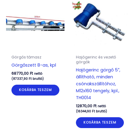
Görgős támasz
Hajógerinc és vezető
görgők
Görgőszett 8-as, kpl
Hajógerinc görgő 5″,
68770,00
Ft
nettó
állítható, minden
(
87337,90
Ft
bruttó)
csónakszállítóhoz,
M12x160 tengely, kpl.,
KOSÁRBA TESZEM
TH0014
12870,00
Ft
nettó
(
16344,90
Ft
bruttó)
KOSÁRBA TESZEM