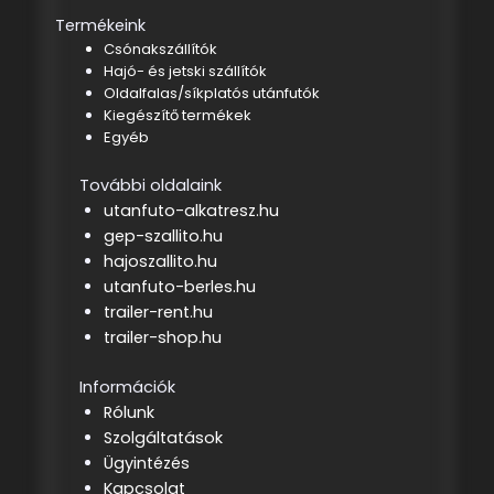
Termékeink
Csónakszállítók
Hajó- és jetski szállítók
Oldalfalas/síkplatós utánfutók
Kiegészítő termékek
Egyéb
További oldalaink
utanfuto-alkatresz.hu
gep-szallito.hu
hajoszallito.hu
utanfuto-berles.hu
trailer-rent.hu
trailer-shop.hu
Információk
Rólunk
Szolgáltatások
Ügyintézés
Kapcsolat