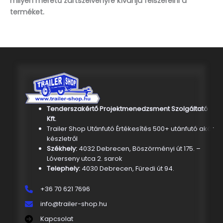
milyen méretű zártszelvényre kívánja felszerelni a
terméket.
Tenderszakértő Projektmenedzsment Szolgáltató
Kft.
Trailer Shop Utánfutó Értékesítés 500+ utánfutó akár
készletről
Székhely:
4032 Debrecen, Böszörményi út 175. –
Lóverseny utca 2. sarok
Telephely:
4030 Debrecen, Füredi út 94.
+36 70 621 7696
info@trailer-shop.hu
Kapcsolat