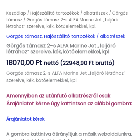
Kezdőlap
/
Hajószállító tartozékok / alkatrészek
/
Görgős
támasz
/ Görgős támasz 2-s ALFA Marine Jet „feljáró
létrához” szerelve, kék, kötőelemekkel, kpl.
Görgős támasz
,
Hajószállító tartozékok / alkatrészek
Görgős támasz 2-s ALFA Marine Jet „feljáró
létrához” szerelve, kék, kötőelemekkel, kpl.
18070,00
Ft
nettó (
22948,90
Ft
bruttó)
Görgős támasz 2-s ALFA Marine Jet „feljáró létrához”
szerelve, kék, kötőelemekkel, kpl.
Amennyiben az utánfutó alkatrészről csak
Árajánlatot kérne úgy kattintson az alábbi gombra:
Árajánlatot kérek
A gombra kattintva átirányítjuk a másik weboldalunkra,