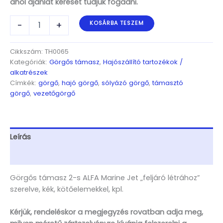
ahol ajánlat kérését tudjuk fogadni.
Görgős
-
+
KOSÁRBA TESZEM
támasz
2-
s
Cikkszám:
TH0065
ALFA
Kategóriák:
Görgős támasz
,
Hajószállító tartozékok /
Marine
alkatrészek
Jet
Címkék:
görgő
,
hajó görgő
,
sólyázó görgő
,
támasztó
"feljáró
görgő
,
vezetőgörgő
létrához"
szerelve,
kék,
kötőelemekkel,
Leírás
kpl.
mennyiség
További információk
Görgős támasz 2-s ALFA Marine Jet „feljáró létrához”
szerelve, kék, kötőelemekkel, kpl.
Kérjük, rendeléskor a megjegyzés rovatban adja meg,