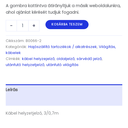
A gombra kattintva átirányítjuk a másik weboldalunkra,
ahol ajánlat kérését tudjuk fogadni.
Kábel
-
+
KOSÁRBA TESZEM
helyzetjelző,
3/0,7m
mennyiség
Cikkszám:
B0066-2
Kategóriák:
Hajószállító tartozékok / alkatrészek
,
Világítás,
kábelek
Címkék:
kábel helyzejelző
,
oldaljelző
,
sárvédő jelző
,
utánfutó helyzetjelző
,
utánfutó világítás
Leírás
További információk
Kábel helyzetjelző, 3/0,7m