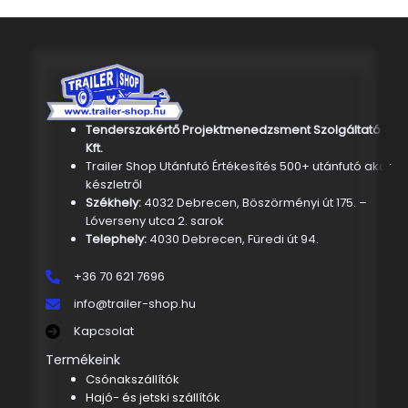
Tenderszakértő Projektmenedzsment Szolgáltató
Kft.
Trailer Shop Utánfutó Értékesítés 500+ utánfutó akár
készletről
Székhely:
4032 Debrecen, Böszörményi út 175. –
Lóverseny utca 2. sarok
Telephely:
4030 Debrecen, Füredi út 94.
+36 70 621 7696
info@trailer-shop.hu
Kapcsolat
Termékeink
Csónakszállítók
Hajó- és jetski szállítók