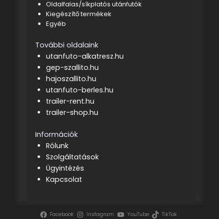
Oldalfalas/síkplatós utánfutók
Kiegészítő termékek
Egyéb
További oldalaink
utanfuto-alkatresz.hu
gep-szallito.hu
hajoszallito.hu
utanfuto-berles.hu
trailer-rent.hu
trailer-shop.hu
Információk
Rólunk
Szolgáltatások
Ügyintézés
Kapcsolat
Facebook
Instagram
YouTube
TikTok