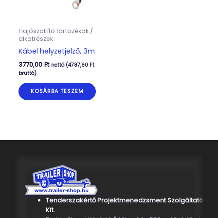
Hajószállító tartozékok /
alkatrészek
Kábel helyzetjelző, 3m
3770,00
Ft
nettó (
4787,90
Ft
bruttó)
KOSÁRBA TESZEM
Tenderszakértő Projektmenedzsment Szolgáltató
Kft.