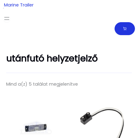
Skip
Marine Trailer
to
content
utánfutó helyzetjelző
Mind a(z) 5 találat megjelenítve