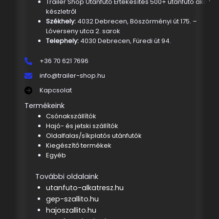
Trailer Shop Utánfutó Értékesítés 500+ utánfutó akár
készletről
Székhely:
4032 Debrecen, Böszörményi út 175. –
Lóverseny utca 2. sarok
Telephely:
4030 Debrecen, Füredi út 94.
+36 70 621 7696
info@trailer-shop.hu
Kapcsolat
Termékeink
Csónakszállítók
Hajó- és jetski szállítók
Oldalfalas/síkplatós utánfutók
Kiegészítő termékek
Egyéb
További oldalaink
utanfuto-alkatresz.hu
gep-szallito.hu
hajoszallito.hu