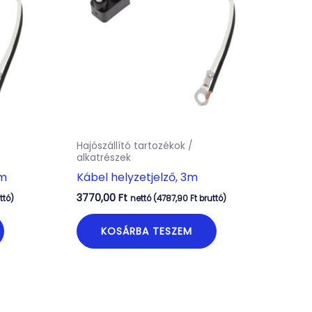
Hajószállító tartozékok /
alkatrészek
7m
Kábel helyzetjelző, 3m
3770,00
Ft
ttó)
nettó (
4787,90
Ft
bruttó)
KOSÁRBA TESZEM