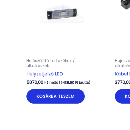
Hajószállító tartozékok /
Hajószá
alkatrészek
alkatré
Helyzetjelző LED
Kábel 
5070,00
Ft
3770,0
nettó (
6438,90
Ft
bruttó)
KOSÁRBA TESZEM
K