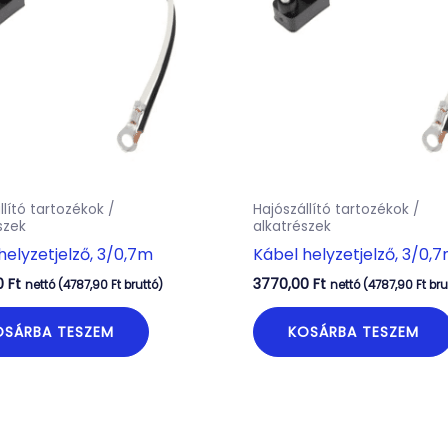
llító tartozékok /
Hajószállító tartozékok /
szek
alkatrészek
helyzetjelző, 3/0,7m
Kábel helyzetjelző, 3/0,
0
Ft
3770,00
Ft
nettó (
4787,90
Ft
bruttó)
nettó (
4787,90
Ft
bru
OSÁRBA TESZEM
KOSÁRBA TESZEM