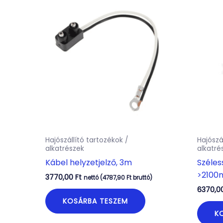
Hajószállító tartozékok /
Hajószá
alkatrészek
alkatré
Kábel helyzetjelző, 3m
Széles
>2100
3770,00
Ft
nettó (
4787,90
Ft
bruttó)
6370,0
KOSÁRBA TESZEM
K