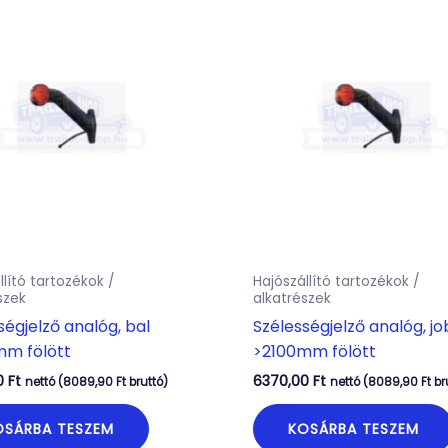
llító tartozékok /
Hajószállító tartozékok /
szek
alkatrészek
ségjelző analóg, bal
Szélességjelző analóg, j
mm fölött
>2100mm fölött
0
Ft
6370,00
Ft
nettó (
8089,90
Ft
bruttó)
nettó (
8089,90
Ft
br
OSÁRBA TESZEM
KOSÁRBA TESZEM