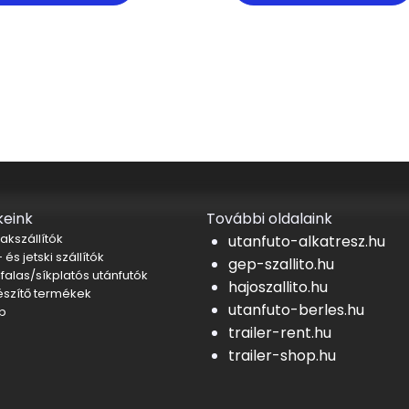
eink
További oldalaink
akszállítók
utanfuto-alkatresz.hu
 és jetski szállítók
gep-szallito.hu
falas/síkplatós utánfutók
hajoszallito.hu
észítő termékek
utanfuto-berles.hu
b
trailer-rent.hu
trailer-shop.hu