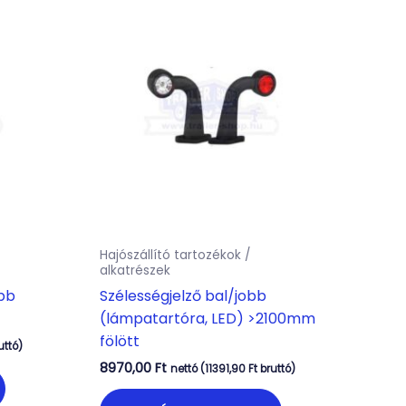
Hajószállító tartozékok /
alkatrészek
obb
Szélességjelző bal/jobb
(lámpatartóra, LED) >2100mm
fölött
uttó)
8970,00
Ft
nettó (
11391,90
Ft
bruttó)