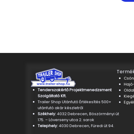
Termék
Csón
Hajó-
Tenderszakértő Projektmenedzsment
Oldal
Szolgáltató Kft.
Kieg
Trailer Shop Utánfutó Értékesítés 500+
Egyé
utánfutó akár készletről
Székhely:
4032 Debrecen, Böszörményi út
175. – Lóverseny utca 2. sarok
Telephely:
4030 Debrecen, Füredi út 94.