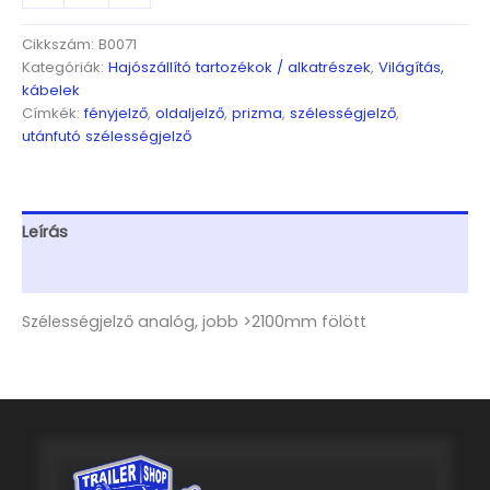
jobb
>2100mm
Cikkszám:
B0071
fölött
Kategóriák:
Hajószállító tartozékok / alkatrészek
,
Világítás,
mennyiség
kábelek
Címkék:
fényjelző
,
oldaljelző
,
prizma
,
szélességjelző
,
utánfutó szélességjelző
Leírás
További információk
Szélességjelző analóg, jobb >2100mm fölött