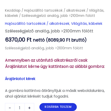
Kezdőlap
/
Hajószállító tartozékok / alkatrészek
/
Világítás,
kábelek
/ Szélességjelző analóg, jobb >2100mm fölött
Hajószállító tartozékok / alkatrészek
,
Világítás, kábelek
Szélességjelző analóg, jobb >2100mm fölött
6370,00
Ft
nettó (
8089,90
Ft
bruttó)
Szélességjelző analóg, jobb >2100mm fölött
Amennyiben az utánfutó alkatrészről csak
Árajánlatot kérne úgy kattintson az alábbi gombra:
Árajánlatot kérek
A gombra kattintva átirányítjuk a másik weboldalunkra,
ahol ajánlat kérését tudjuk fogadni.
Szélességjelző
-
+
KOSÁRBA TESZEM
analóg,