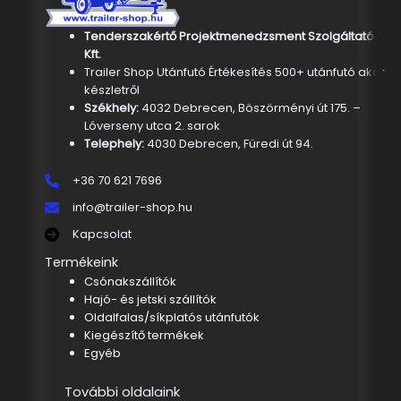
Tenderszakértő Projektmenedzsment Szolgáltató
Kft.
Trailer Shop Utánfutó Értékesítés 500+ utánfutó akár
készletről
Székhely:
4032 Debrecen, Böszörményi út 175. –
Lóverseny utca 2. sarok
Telephely:
4030 Debrecen, Füredi út 94.
+36 70 621 7696
info@trailer-shop.hu
Kapcsolat
Termékeink
Csónakszállítók
Hajó- és jetski szállítók
Oldalfalas/síkplatós utánfutók
Kiegészítő termékek
Egyéb
További oldalaink