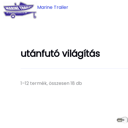
Skip
Marine Trailer
to
content
utánfutó világítás
1–12 termék, összesen 18 db