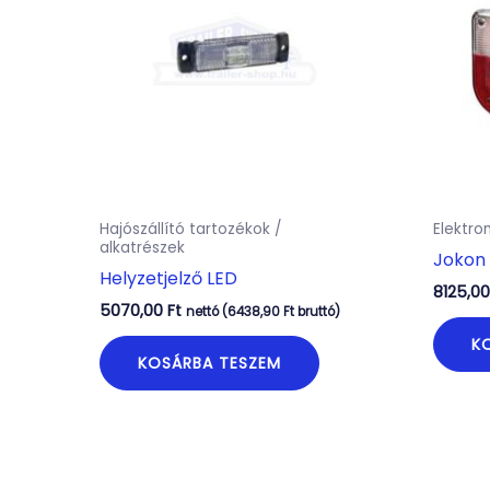
Hajószállító tartozékok /
Elektr
alkatrészek
Jokon
Helyzetjelző LED
8125,0
5070,00
Ft
nettó (
6438,90
Ft
bruttó)
K
KOSÁRBA TESZEM