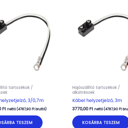
llító tartozékok /
Hajószállító tartozékok /
szek
alkatrészek
helyzetjelző, 3/0,7m
Kábel helyzetjelző, 3m
0
Ft
3770,00
Ft
nettó (
4787,90
Ft
bruttó)
nettó (
4787,90
Ft
bru
OSÁRBA TESZEM
KOSÁRBA TESZEM