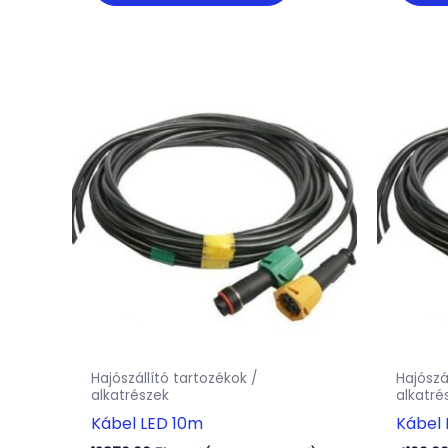
Hajószállító tartozékok /
Hajószá
alkatrészek
alkatré
Kábel LED 10m
Kábel