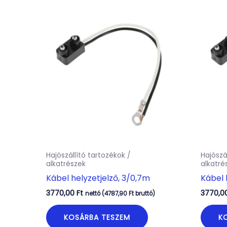
Hajószállító tartozékok /
Hajószá
alkatrészek
alkatré
Kábel helyzetjelző, 3/0,7m
Kábel 
3770,00
Ft
3770,0
nettó (
4787,90
Ft
bruttó)
KOSÁRBA TESZEM
K