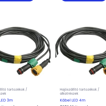
llító tartozékok /
Hajószállító tartozékok /
szek
alkatrészek
 LED 3m
Kábel LED 4m