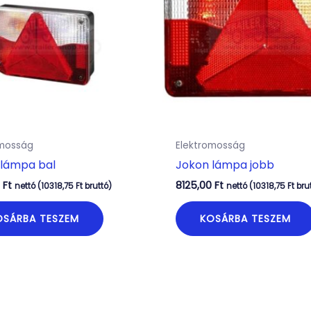
omosság
Elektromosság
 lámpa bal
Jokon lámpa jobb
0
Ft
8125,00
Ft
nettó (
10318,75
Ft
bruttó)
nettó (
10318,75
Ft
bru
OSÁRBA TESZEM
KOSÁRBA TESZEM