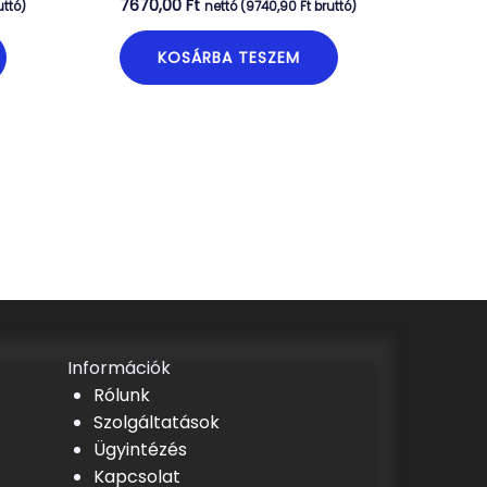
7670,00
Ft
uttó)
nettó (
9740,90
Ft
bruttó)
KOSÁRBA TESZEM
Információk
Rólunk
Szolgáltatások
Ügyintézés
Kapcsolat