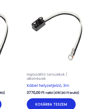
Hajószállító tartozékok /
alkatrészek
Kábel helyzetjelző, 3m
3770,00
Ft
ttó)
nettó (
4787,90
Ft
bruttó)
KOSÁRBA TESZEM