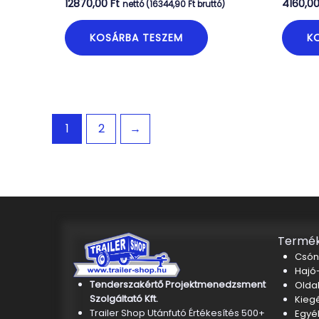
12870,00
Ft
4160,0
nettó (
16344,90
Ft
bruttó)
KOSÁRBA TESZEM
K
1
2
→
Termék
Csón
Hajó-
Tenderszakértő Projektmenedzsment
Oldal
Szolgáltató Kft.
Kieg
Trailer Shop Utánfutó Értékesítés 500+
Egyé