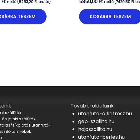
0
Ft
5850,00
Ft
nettó (
5283,20
Ft
bruttó)
nettó (
7429,50
Ft
br
OSÁRBA TESZEM
KOSÁRBA TESZEM
eink
További oldalaink
akszállítók
utanfuto-alkatresz.hu
 és jetski szállítók
gep-szallito.hu
falas/síkplatós utánfutók
hajoszallito.hu
észítő termékek
utanfuto-berles.hu
b