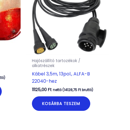
Hajószállító tartozékok /
alkatrészek
Kábel 3,5m, 13pol., ALFA-B
ttó)
22040-hez
11125,00
Ft
nettó (
14128,75
Ft
bruttó)
KOSÁRBA TESZEM