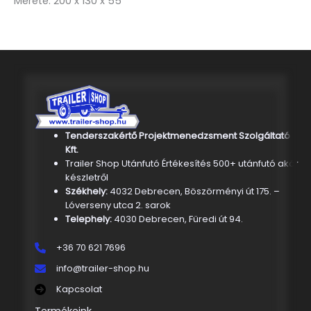
Mérete: 200 x 130 x 55
Tenderszakértő Projektmenedzsment Szolgáltató
Kft.
Trailer Shop Utánfutó Értékesítés 500+ utánfutó akár
készletről
Székhely:
4032 Debrecen, Böszörményi út 175. –
Lóverseny utca 2. sarok
Telephely:
4030 Debrecen, Füredi út 94.
+36 70 621 7696
info@trailer-shop.hu
Kapcsolat