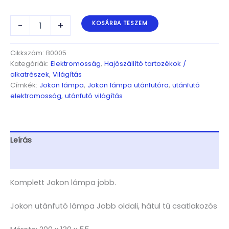
Jokon
-
+
KOSÁRBA TESZEM
lámpa
jobb
mennyiség
Cikkszám:
B0005
Kategóriák:
Elektromosság
,
Hajószállító tartozékok /
alkatrészek
,
Világítás
Címkék:
Jokon lámpa
,
Jokon lámpa utánfutóra
,
utánfutó
elektromosság
,
utánfutó világítás
Leírás
További információk
Komplett Jokon lámpa jobb.
Jokon utánfutó lámpa Jobb oldali, hátul tű csatlakozós