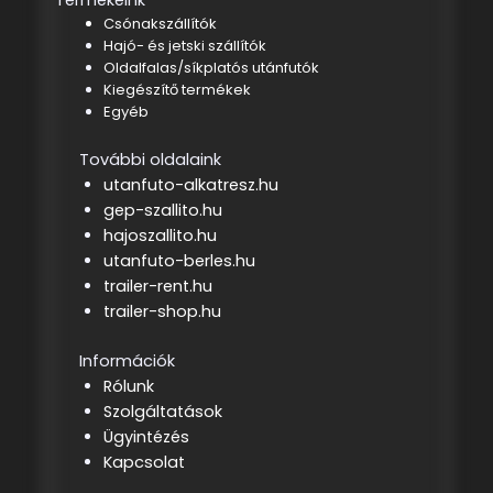
Termékeink
Csónakszállítók
Hajó- és jetski szállítók
Oldalfalas/síkplatós utánfutók
Kiegészítő termékek
Egyéb
További oldalaink
utanfuto-alkatresz.hu
gep-szallito.hu
hajoszallito.hu
utanfuto-berles.hu
trailer-rent.hu
trailer-shop.hu
Információk
Rólunk
Szolgáltatások
Ügyintézés
Kapcsolat