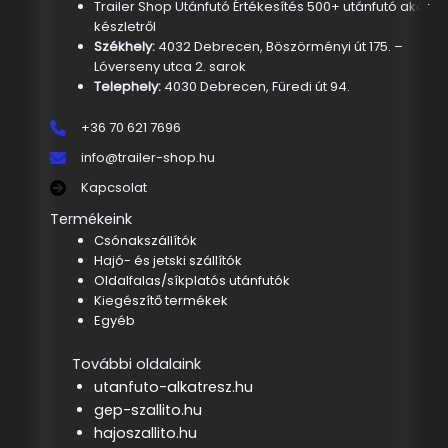
Trailer Shop Utánfutó Értékesítés 500+ utánfutó akár
készletről
Székhely:
4032 Debrecen, Böszörményi út 175. –
Lóverseny utca 2. sarok
Telephely:
4030 Debrecen, Füredi út 94.
+36 70 621 7696
info@trailer-shop.hu
Kapcsolat
Termékeink
Csónakszállítók
Hajó- és jetski szállítók
Oldalfalas/síkplatós utánfutók
Kiegészítő termékek
Egyéb
További oldalaink
utanfuto-alkatresz.hu
gep-szallito.hu
hajoszallito.hu