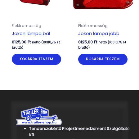
Elektromosság
Elektromosság
Jokon lámpa bal
Jokon lámpa jobb
8125,00
Ft
8125,00
Ft
nettó (
10318,75
Ft
nettó (
10318,75
Ft
bruttó)
bruttó)
KOSÁRBA TESZEM
KOSÁRBA TESZEM
Tenderszakértő Projektmenedzsment Szolgáltató
Kft.