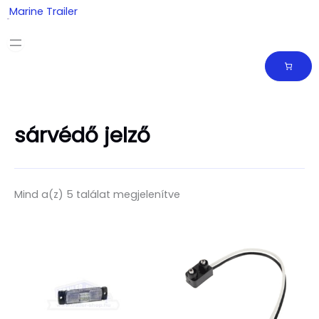
Skip
Marine Trailer
to
content
sárvédő jelző
Mind a(z) 5 találat megjelenítve