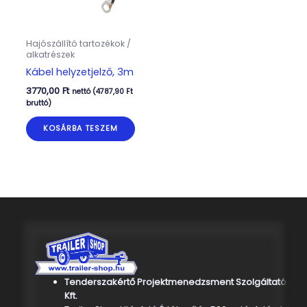
Hajószállító tartozékok /
alkatrészek
Kábel helyzetjelző, 3m
3770,00
Ft
nettó (
4787,90
Ft
bruttó)
KOSÁRBA TESZEM
Tenderszakértő Projektmenedzsment Szolgáltató
Kft.