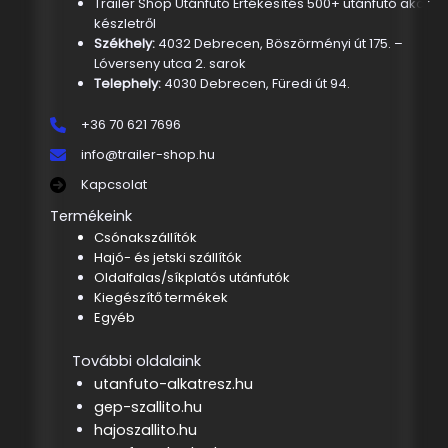
Trailer Shop Utánfutó Értékesítés 500+ utánfutó akár
készletről
Székhely:
4032 Debrecen, Böszörményi út 175. –
Lóverseny utca 2. sarok
Telephely:
4030 Debrecen, Füredi út 94.
+36 70 621 7696
info@trailer-shop.hu
Kapcsolat
Termékeink
Csónakszállítók
Hajó- és jetski szállítók
Oldalfalas/síkplatós utánfutók
Kiegészítő termékek
Egyéb
További oldalaink
utanfuto-alkatresz.hu
gep-szallito.hu
hajoszallito.hu