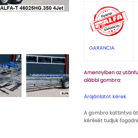
GARANCIA
Amennyiben az utánfut
alábbi gombra:
Árajánlatot kérek
A gombra kattintva áti
kérését tudjuk fogadni