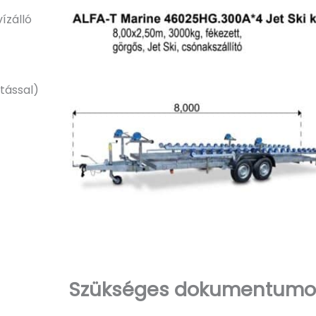
ízálló
ítással)
Szükséges dokumentumok 