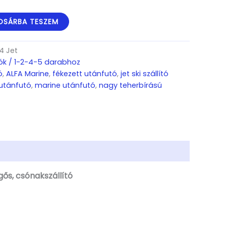
OSÁRBA TESZEM
4 Jet
ítók / 1-2-4-5 darabhoz
ó
,
ALFA Marine
,
fékezett utánfutó
,
jet ski szállító
 utánfutó
,
marine utánfutó
,
nagy teherbírású
gős, csónakszállító