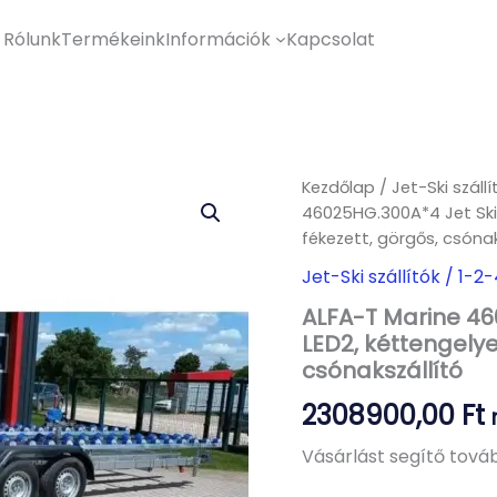
Rólunk
Termékeink
Információk
Kapcsolat
Kezdőlap
/
Jet-Ski száll
46025HG.300A*4 Jet Ski, 
fékezett, görgős, csónak
Jet-Ski szállítók / 1-
ALFA-T Marine 460
LED2, kéttengelye
csónakszállító
2308900,00
Ft
Vásárlást segítő továb