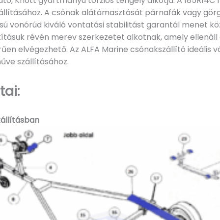
tó, Knott gyártmányú torziós tengely alkotja. A 185R14C 
állításához. A csónak alátámasztását párnafák vagy görgő
usú vonórúd kiváló vontatási stabilitást garantál menet 
ításuk révén merev szerkezetet alkotnak, amely ellenáll 
űen elvégezhető. Az ALFA Marine csónakszállító ideális v
űve szállításához.
ai:
zállításban