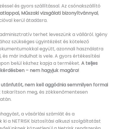
éssel és gyors szállítással. Az csónakszállító
atlappal, Műszaki vizsgálati bizonyítvánnyal
,
ióval kerül átadásra.
dminisztratív terhet leveszünk a válláról. Igény
gához szükséges ügyintézést és kötelező
 dokumentumokkal együtt, azonnali használatra
, és már indulhat is vele. A gyors értékesítési
on belül kézhez kapja a terméket.
A teljes
n kérdésben – nem hagyjuk magára!
 utánfutót, nem kell aggódnia semmilyen formai
t takarítson meg, és zökkenőmentesen
atán.
hagyást, a vásárlási számlát és a
 a NETRISK biztosítási alkuszi szolgáltatást
gyfelünknek közvetlenül a Netrisk rendszerén