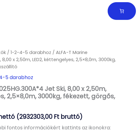
ítók / 1-2-4-5 darabhoz
/ ALFA-T Marine
8,00 x 2,50m, LED2, kéttengelyes, 2,5×8,0m, 3000kg,
szállító
2-4-5 darabhoz
25HG.300A*4 Jet Ski, 8,00 x 2,50m,
s, 2,5×8,0m, 3000kg, fékezett, görgős,
nettó (
2932303,00
Ft
bruttó)
bi fontos információkért kattints az ikonokra: