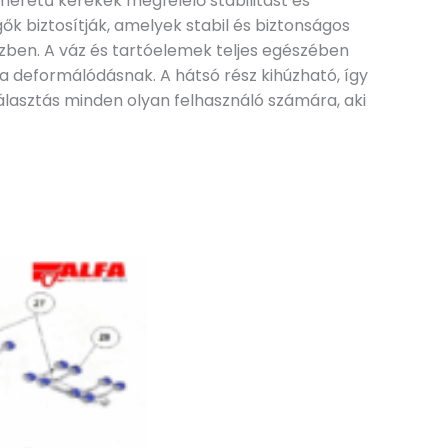
méretű kerekek megfelelő stabilitást és
k biztosítják, amelyek stabil és biztonságos
közben. A váz és tartóelemek teljes egészében
a deformálódásnak. A hátsó rész kihúzható, így
álasztás minden olyan felhasználó számára, aki