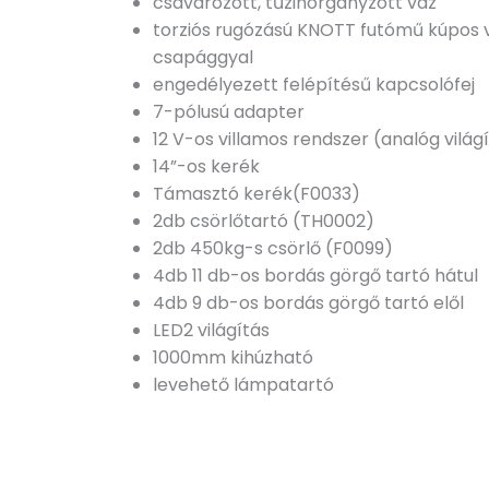
csavarozott, tűzihorganyzott váz
torziós rugózású KNOTT futómű kúpos v
csapággyal
engedélyezett felépítésű kapcsolófej
7-pólusú adapter
12 V-os villamos rendszer (analóg világ
14”-os kerék
Támasztó kerék(F0033)
2db csörlőtartó (TH0002)
2db 450kg-s csörlő (F0099)
4db 11 db-os bordás görgő tartó hátul
4db 9 db-os bordás görgő tartó elől
LED2 világítás
1000mm kihúzható
levehető lámpatartó