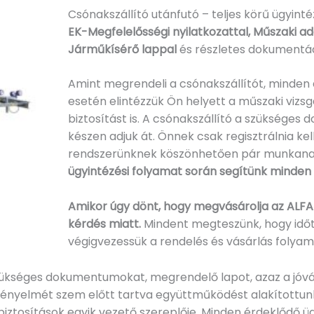
Csónakszállító utánfutó – teljes körű ügyintéz
EK-Megfelelősségi nyilatkozattal, Műszaki ad
Járműkísérő lappal
és részletes dokumentác
Amint megrendeli a csónakszállítót, minden a
esetén elintézzük Ön helyett a műszaki vizs
biztosítást is. A csónakszállító a szükséges
készen adjuk át. Önnek csak regisztrálnia kell
rendszerünknek köszönhetően pár munkanap
ügyintézési folyamat során segítünk minde
Amikor úgy dönt, hogy megvásárolja az ALFA
kérdés miatt.
Mindent megteszünk, hogy idő
végigvezessük a rendelés és vásárlás folyam
szükséges dokumentumokat, megrendelő lapot, azaz a jóvá
nyelmét szem előtt tartva együttműködést alakítottunk ki
biztosítások egyik vezető szereplője. Minden érdeklődő ü