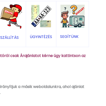
SEGÍTÜNK
ÜGYINTÉZÉS
SZÁLLÍTÁS
óról csak Árajánlatot kérne úgy kattintson az
rányítjuk a másik weboldalunkra, ahol ajánlat
.