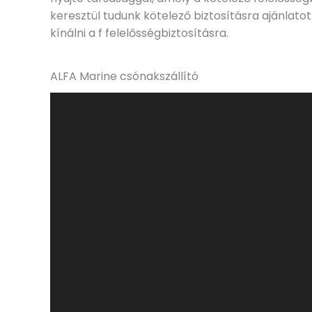
keresztül tudunk kötelező biztosításra ajánlat
kínálni a f felelősségbiztosításra.
ALFA Marine csónakszállító
Videólejátszó