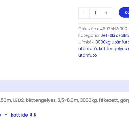
ALFA-
-
+
K
T
Marine
46025HG.300A*4
Cikkszám:
46025HG.300 
Jet
Kategória:
Jet-Ski száll
Ski,
Címkék:
3000kg utánfut
8,00
utánfutó
,
két tengelyes
x
utánfutó
2,50m,
LED2,
kéttengelyes,
2,5x8,0m,
3000kg,
fékezett,
görgős,
csónakszállító
50m, LED2, kéttengelyes, 2,5×8,0m, 3000kg, fékezett, gör
mennyiség
e – katt ide ⇓⇓