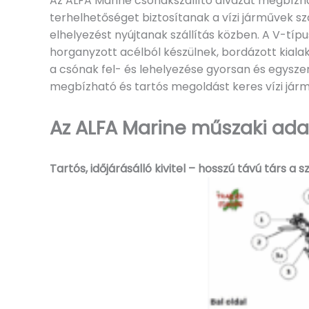
Az ALFA Marine csónakszállító alvázát megbízha
terhelhetőséget biztosítanak a vízi járművek sz
elhelyezést nyújtanak szállítás közben. A V-típ
horganyzott acélból készülnek, bordázott kialak
a csónak fel- és lehelyezése gyorsan és egyszer
megbízható és tartós megoldást keres vízi járm
Az ALFA Marine műszaki adat
Tartós, időjárásálló kivitel – hosszú távú társ a s