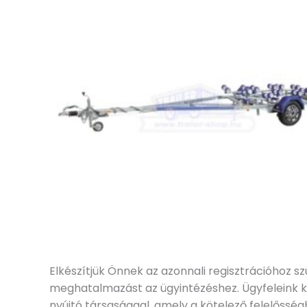
Elkészítjük Önnek az azonnali regisztrációhoz 
meghatalmazást az ügyintézéshez. Ügyfeleink ké
nyújtó társasággal, amely a kötelező felelősség