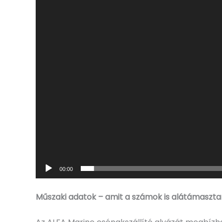
00:00
Műszaki adatok – amit a számok is alátámaszt