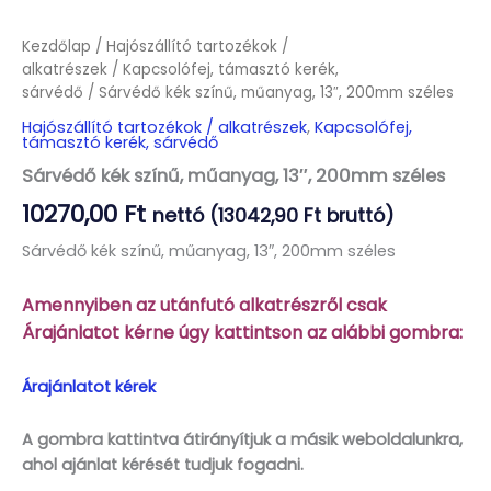
Kezdőlap
/
Hajószállító tartozékok /
alkatrészek
/
Kapcsolófej, támasztó kerék,
sárvédő
/ Sárvédő kék színű, műanyag, 13″, 200mm széles
Hajószállító tartozékok / alkatrészek
,
Kapcsolófej,
támasztó kerék, sárvédő
Sárvédő kék színű, műanyag, 13″, 200mm széles
10270,00
Ft
nettó (
13042,90
Ft
bruttó)
Sárvédő kék színű, műanyag, 13″, 200mm széles
Amennyiben az utánfutó alkatrészről csak
Árajánlatot kérne úgy kattintson az alábbi gombra:
Árajánlatot kérek
A gombra kattintva átirányítjuk a másik weboldalunkra,
ahol ajánlat kérését tudjuk fogadni.