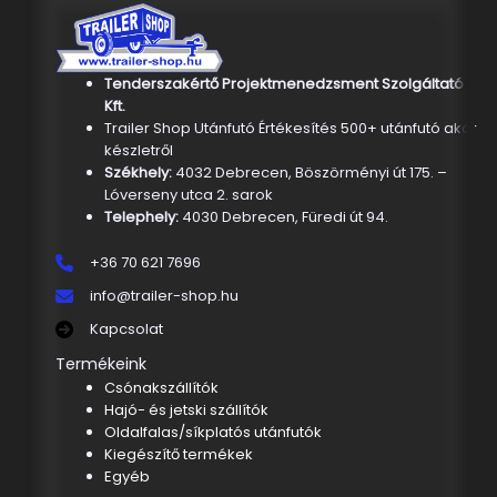
Tenderszakértő Projektmenedzsment Szolgáltató
Kft.
Trailer Shop Utánfutó Értékesítés 500+ utánfutó akár
készletről
Székhely:
4032 Debrecen, Böszörményi út 175. –
Lóverseny utca 2. sarok
Telephely:
4030 Debrecen, Füredi út 94.
+36 70 621 7696
info@trailer-shop.hu
Kapcsolat
Termékeink
Csónakszállítók
Hajó- és jetski szállítók
Oldalfalas/síkplatós utánfutók
Kiegészítő termékek
Egyéb