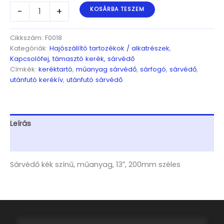
Sárvédő
-
+
KOSÁRBA TESZEM
kék
színű,
műanyag,
Cikkszám:
F0018
13",
Kategóriák:
Hajószállító tartozékok / alkatrészek
,
200mm
Kapcsolófej, támasztó kerék, sárvédő
széles
Címkék:
keréktartó
,
műanyag sárvédő
,
sárfogó
,
sárvédő
,
mennyiség
utánfutó kerékív
,
utánfutó sárvédő
Leírás
További információk
Sárvédő kék színű, műanyag, 13″, 200mm széles