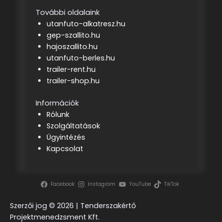
További oldalaink
utanfuto-alkatresz.hu
gep-szallito.hu
hajoszallito.hu
utanfuto-berles.hu
trailer-rent.hu
trailer-shop.hu
Információk
Rólunk
Szolgáltatások
Ügyintézés
Kapcsolat
Facebook
Instagram
YouTube
TikTok
Szerzői jog ©
2026 | Tenderszakértő
Projektmenedzsment Kft.