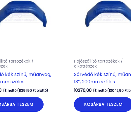
llító tartozékok /
Hajószállító tartozékok /
szek
alkatrészek
ő kék színű, műanyag,
Sárvédő kék színű, műan
80mm széles
13″, 200mm széles
00
Ft
10270,00
Ft
nettó (
11391,90
Ft
bruttó)
nettó (
13042,90
Ft
b
OSÁRBA TESZEM
KOSÁRBA TESZEM