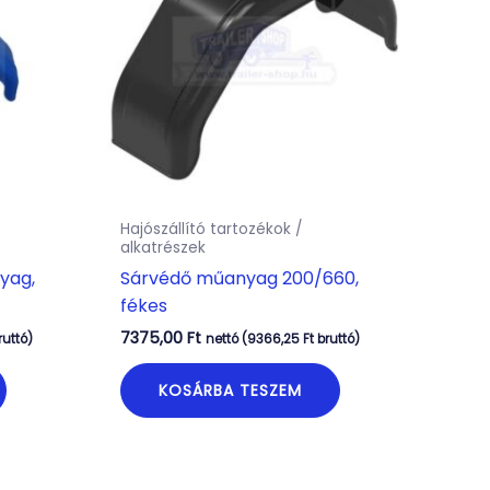
Hajószállító tartozékok /
alkatrészek
yag,
Sárvédő műanyag 200/660,
fékes
7375,00
Ft
ruttó)
nettó (
9366,25
Ft
bruttó)
KOSÁRBA TESZEM