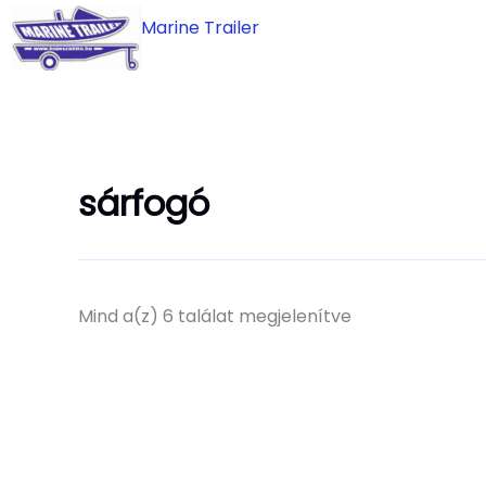
Skip
Marine Trailer
to
content
sárfogó
Mind a(z) 6 találat megjelenítve