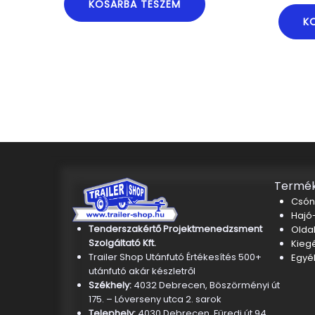
KOSÁRBA TESZEM
K
Termék
Csón
Hajó-
Tenderszakértő Projektmenedzsment
Oldal
Szolgáltató Kft.
Kieg
Trailer Shop Utánfutó Értékesítés 500+
Egyé
utánfutó akár készletről
Székhely:
4032 Debrecen, Böszörményi út
175. – Lóverseny utca 2. sarok
Telephely:
4030 Debrecen, Füredi út 94.