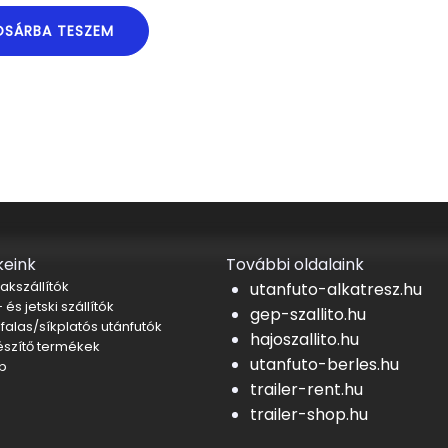
OSÁRBA TESZEM
eink
További oldalaink
akszállítók
utanfuto-alkatresz.hu
 és jetski szállítók
gep-szallito.hu
falas/síkplatós utánfutók
hajoszallito.hu
észítő termékek
utanfuto-berles.hu
b
trailer-rent.hu
trailer-shop.hu