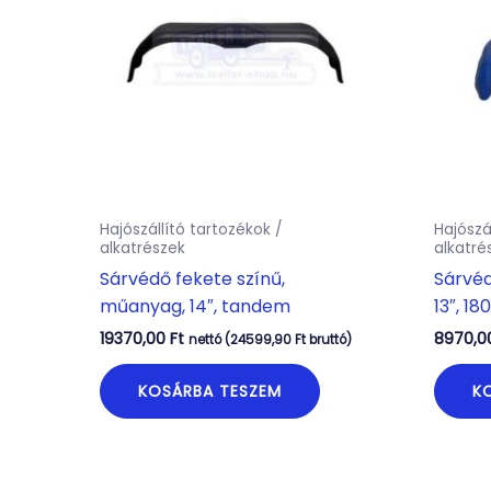
Hajószállító tartozékok /
Hajószá
alkatrészek
alkatré
Sárvédő fekete színű,
Sárvéd
műanyag, 14″, tandem
13″, 1
19370,00
Ft
8970,
nettó (
24599,90
Ft
bruttó)
KOSÁRBA TESZEM
K