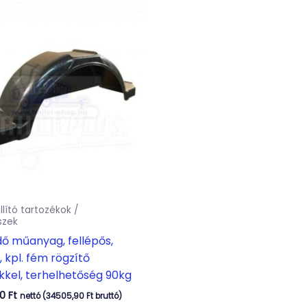
llító tartozékok /
szek
ő műanyag, fellépős,
, kpl. fém rögzítő
kel, terhelhetőség 90kg
00
Ft
nettó (
34505,90
Ft
bruttó)