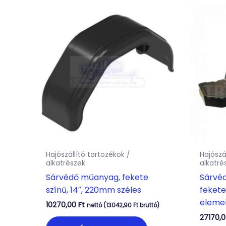
Hajószállító tartozékok /
Hajószá
alkatrészek
alkatré
Sárvédő műanyag, fekete
Sárvéd
színű, 14″, 220mm széles
fekete
elemek
10270,00
Ft
nettó (
13042,90
Ft
bruttó)
27170,