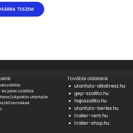
OSÁRBA TESZEM
eink
További oldalaink
akszállítók
utanfuto-alkatresz.hu
 és jetski szállítók
gep-szallito.hu
falas/síkplatós utánfutók
hajoszallito.hu
észítő termékek
utanfuto-berles.hu
b
trailer-rent.hu
trailer-shop.hu