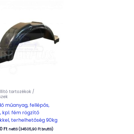
llító tartozékok /
szek
ő műanyag, fellépős,
, kpl. fém rögzítő
kel, terhelhetőség 90kg
00
Ft
nettó (
34505,90
Ft
bruttó)