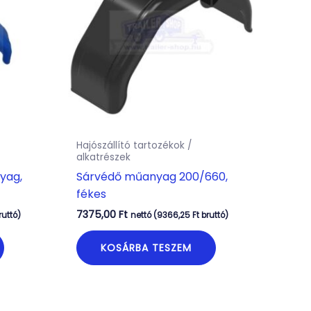
Hajószállító tartozékok /
alkatrészek
yag,
Sárvédő műanyag 200/660,
fékes
7375,00
Ft
ruttó)
nettó (
9366,25
Ft
bruttó)
KOSÁRBA TESZEM