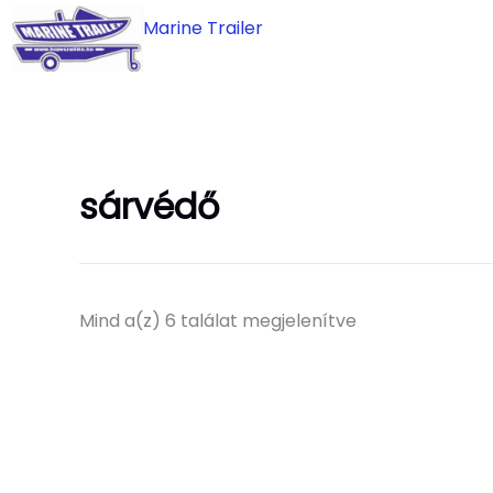
Skip
Marine Trailer
to
content
sárvédő
Mind a(z) 6 találat megjelenítve