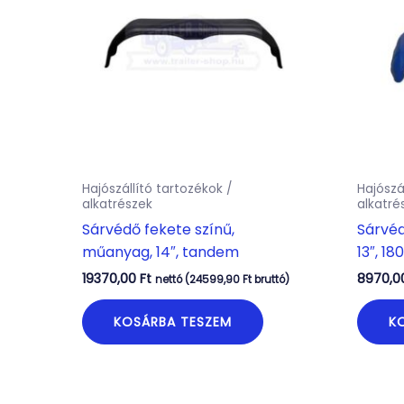
Hajószállító tartozékok /
Hajószá
alkatrészek
alkatré
Sárvédő fekete színű,
Sárvéd
műanyag, 14″, tandem
13″, 1
19370,00
Ft
8970,
nettó (
24599,90
Ft
bruttó)
KOSÁRBA TESZEM
K