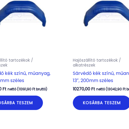
llító tartozékok /
Hajószállító tartozékok /
szek
alkatrészek
ő kék színű, műanyag,
Sárvédő kék színű, műan
80mm széles
13″, 200mm széles
00
Ft
10270,00
Ft
nettó (
11391,90
Ft
bruttó)
nettó (
13042,90
Ft
b
OSÁRBA TESZEM
KOSÁRBA TESZEM