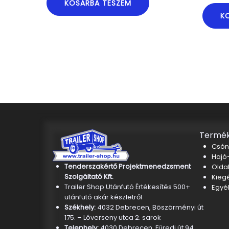
KOSÁRBA TESZEM
K
Termék
Csón
Hajó-
Tenderszakértő Projektmenedzsment
Oldal
Szolgáltató Kft.
Kieg
Trailer Shop Utánfutó Értékesítés 500+
Egyé
utánfutó akár készletről
Székhely:
4032 Debrecen, Böszörményi út
175. – Lóverseny utca 2. sarok
Telephely:
4030 Debrecen, Füredi út 94.