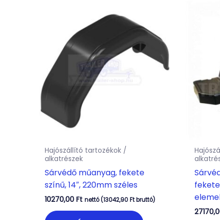
Hajószállító tartozékok /
Hajószá
alkatrészek
alkatré
Sárvédő műanyag, fekete
Sárvéd
színű, 14″, 220mm széles
fekete
elemek
10270,00
Ft
nettó (
13042,90
Ft
bruttó)
27170,