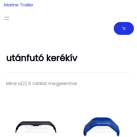
Skip
Marine Trailer
to
content
utánfutó kerékív
Mind a(z) 6 találat megjelenítve