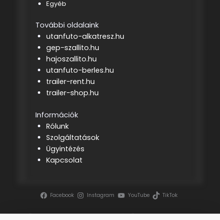
Egyéb
További oldalaink
utanfuto-alkatresz.hu
gep-szallito.hu
hajoszallito.hu
utanfuto-berles.hu
trailer-rent.hu
trailer-shop.hu
Információk
Rólunk
Szolgáltatások
Ügyintézés
Kapcsolat
Facebook
Instagram
YouTube
TikTok
Szerzői jog ©
2026 | Tenderszakértő