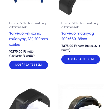
Hajószállító tartozékok /
Hajószállító tartozékok /
alkatrészek
alkatrészek
Sárvédő kék színű,
Sárvédő műanyag
műanyag, 13″, 200mm
200/660, fékes
széles
7375,00
Ft
nettó (
9366,25
Ft
bruttó)
10270,00
Ft
nettó
(
13042,90
Ft
bruttó)
KOSÁRBA TESZEM
KOSÁRBA TESZEM