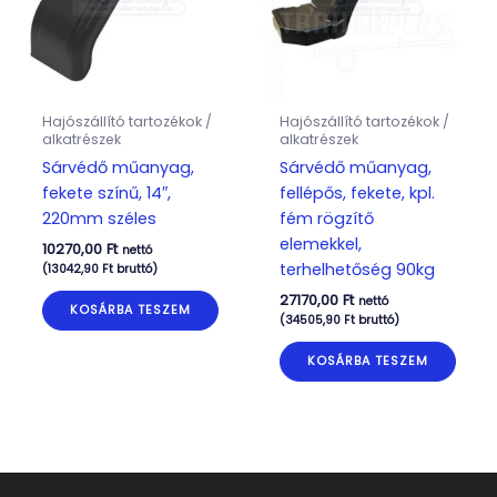
Hajószállító tartozékok /
Hajószállító tartozékok /
alkatrészek
alkatrészek
Sárvédő műanyag,
Sárvédő műanyag,
fekete színű, 14″,
fellépős, fekete, kpl.
220mm széles
fém rögzítő
elemekkel,
10270,00
Ft
nettó
terhelhetőség 90kg
(
13042,90
Ft
bruttó)
27170,00
Ft
nettó
KOSÁRBA TESZEM
(
34505,90
Ft
bruttó)
KOSÁRBA TESZEM