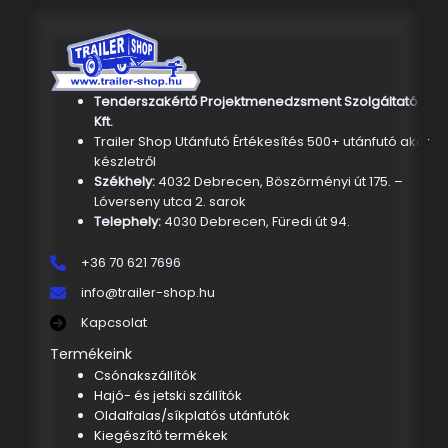
Tenderszakértő Projektmenedzsment Szolgáltató
Kft.
Trailer Shop Utánfutó Értékesítés 500+ utánfutó akár
készletről
Székhely:
4032 Debrecen, Böszörményi út 175. –
Lóverseny utca 2. sarok
Telephely:
4030 Debrecen, Füredi út 94.
+36 70 621 7696
info@trailer-shop.hu
Kapcsolat
Termékeink
Csónakszállítók
Hajó- és jetski szállítók
Oldalfalas/síkplatós utánfutók
Kiegészítő termékek