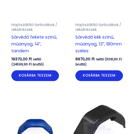
Hajószállító tartozékok /
Hajószállító tartozékok /
alkatrészek
alkatrészek
Sárvédő fekete színű,
Sárvédő kék színű,
műanyag, 14″,
műanyag, 13″, 180mm
tandem
széles
19370,00
Ft
8970,00
Ft
nettó
nettó (
11391,90
Ft
(
24599,90
Ft
bruttó)
bruttó)
KOSÁRBA TESZEM
KOSÁRBA TESZEM