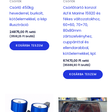
Csörlők
Csörlők
Csörlő 450kg
Csörlőtartó konzol
hevederrel, burkolt,
ALFA Marine 15920 és
kötőelemekkel, a kép
fékes változatokhoz,
illusztráció
60×60, 70×70,
80x80mm
24875,00
Ft
nettó
zártszelvényhez,
(
31591,25
Ft
bruttó)
cuppánttal és
KOSÁRBA TESZEM
ellendarabbal,
kötőelemekkel, kpl.
67470,00
Ft
nettó
(
85686,90
Ft
bruttó)
KOSÁRBA TESZEM