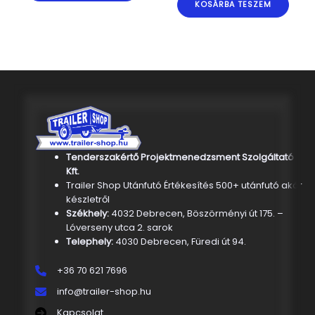
KOSÁRBA TESZEM
Tenderszakértő Projektmenedzsment Szolgáltató
Kft.
Trailer Shop Utánfutó Értékesítés 500+ utánfutó akár
készletről
Székhely:
4032 Debrecen, Böszörményi út 175. –
Lóverseny utca 2. sarok
Telephely:
4030 Debrecen, Füredi út 94.
+36 70 621 7696
info@trailer-shop.hu
Kapcsolat