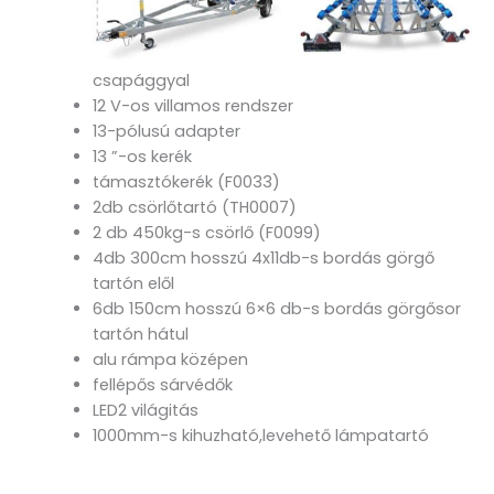
csapággyal
12 V-os villamos rendszer
13-pólusú adapter
13 ”-os kerék
támasztókerék (F0033)
2db csörlőtartó (TH0007)
2 db 450kg-s csörlő (F0099)
4db 300cm hosszú 4x11db-s bordás görgő
tartón elől
6db 150cm hosszú 6×6 db-s bordás görgősor
tartón hátul
alu rámpa középen
fellépős sárvédők
LED2 világitás
1000mm-s kihuzható,levehető lámpatartó