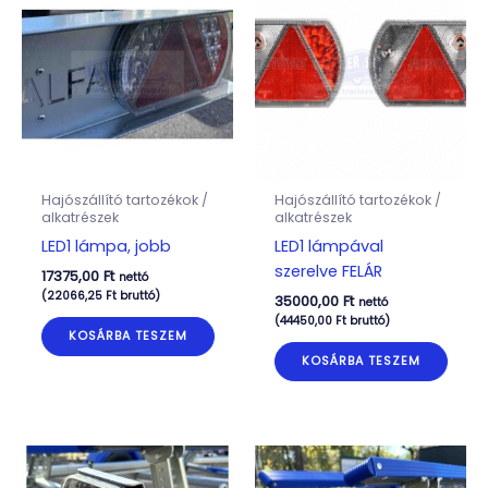
Hajószállító tartozékok /
Hajószállító tartozékok /
alkatrészek
alkatrészek
LED1 lámpa, jobb
LED1 lámpával
szerelve FELÁR
17375,00
Ft
nettó
(
22066,25
Ft
bruttó)
35000,00
Ft
nettó
(
44450,00
Ft
bruttó)
KOSÁRBA TESZEM
KOSÁRBA TESZEM