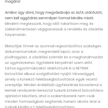
magára!
Amikor úgy dönt, hogy megvásárolja az ALFA utánfutót,
nem kell aggódnia semmilyen formai kérdés miatt.
Mindent megteszünk, hogy időt takarítson meg, és
zökkenőmentesen végigvezessük a rendelés és vásárlás
folyamatán.
Elkészítjük Önnek az azonnali regisztrációhoz szükséges
dokumentumokat, megrendelő lapot, azaz a
jóváhagyást, a vásárlási számlát és a meghatalmazást
az ügyintézéshez. Ügyfeleink kényelmét szem előtt
tartva együttműködést alakítottunk ki a NETRISK
biztosítási alkuszi szolgáltatást nyújtó társasággal,
amely a kötelező felelősségbiztosítások egyik vezető
szereplője. Minden érdeklődő ügyfelünknek közvetlenül a
Netrisk rendszerén keresztül tudunk kötelező biztosításra
ajánlatot készíteni, ahol a szakembereink nem csak
minden formaságban segítenek, hanem akciós árat is
tudnak kínálni a f felelősségbiztosításra.