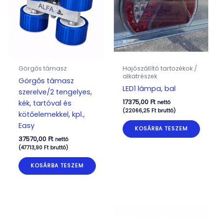
Görgős támasz
Hajószállító tartozékok /
alkatrészek
Görgős támasz
LED1 lámpa, bal
szerelve/2 tengelyes,
17375,00
Ft
kék, tartóval és
nettó
(
22066,25
Ft
bruttó)
kötőelemekkel, kpl.,
Easy
KOSÁRBA TESZEM
37570,00
Ft
nettó
(
47713,90
Ft
bruttó)
KOSÁRBA TESZEM