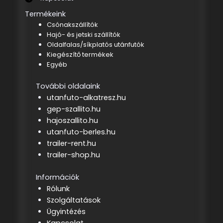
Termékeink
Csónakszállítók
Hajó- és jetski szállítók
Oldalfalas/síkplatós utánfutók
Kiegészítő termékek
Egyéb
További oldalaink
utanfuto-alkatresz.hu
gep-szallito.hu
hajoszallito.hu
utanfuto-berles.hu
trailer-rent.hu
trailer-shop.hu
Információk
Rólunk
Szolgáltatások
Ügyintézés