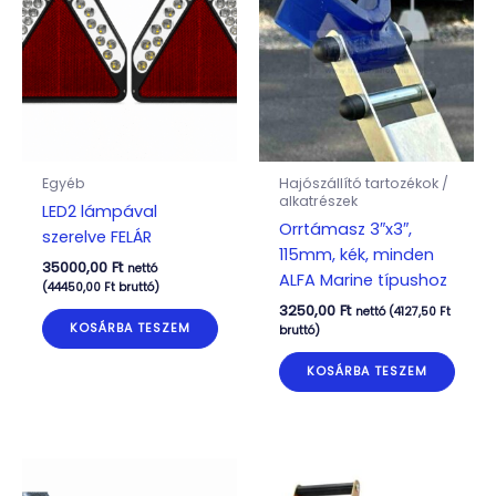
Egyéb
Hajószállító tartozékok /
alkatrészek
LED2 lámpával
Orrtámasz 3″x3″,
szerelve FELÁR
115mm, kék, minden
35000,00
Ft
nettó
ALFA Marine típushoz
(
44450,00
Ft
bruttó)
3250,00
Ft
nettó (
4127,50
Ft
KOSÁRBA TESZEM
bruttó)
KOSÁRBA TESZEM