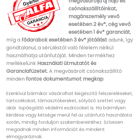
megvásárolja új hajó és
csónakszállítóinkat,
magánszemély vevő
esetében 2 év*, cég vevő
esetében 1 év* garanciát
,
míg a
fődarabok esetében 3 év* jótállást
adunk, így
gondtalanul, a sérüléstől való félelem nélkül
használhatja utánfutóját. Minden termékhez
mellékelünk
Használati útmutatót és
Garanciafüzetet.
A
megvásárolt csónakszállító
minden
fontos dokumentumot megkap
.
Ezenkívül bármikor vásárolhat kiegészítő felszereléseket,
tartozékokat, támasztókereket, sólyázó szettet vagy
akár lopásgátló védelmi eszközöket is. Ha bármilyen
kérdése vagy kétsége merül fel az utánfutó használata
során, mindig forduljon szakembereinkhez. Szívesen
megadnak minden információt és mindent
elmagyaráznak.