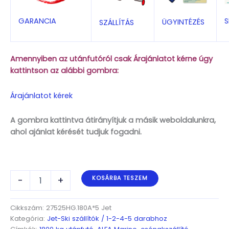
S
GARANCIA
ÜGYINTÉZÉS
SZÁLLÍTÁS
Amennyiben az utánfutóról csak Árajánlatot kérne úgy
kattintson az alábbi gombra:
Árajánlatot kérek
A gombra kattintva átirányítjuk a másik weboldalunkra,
ahol ajánlat kérését tudjuk fogadni.
ALFA-
-
+
KOSÁRBA TESZEM
B
Marine
27525HG.180A*5
Cikkszám:
27525HG.180A*5 Jet
Jet
Kategória:
Jet-Ski szállítók / 1-2-4-5 darabhoz
Ski