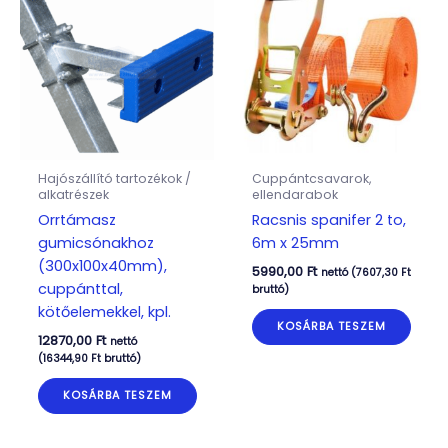
Hajószállító tartozékok /
Cuppántcsavarok,
alkatrészek
ellendarabok
Orrtámasz
Racsnis spanifer 2 to,
gumicsónakhoz
6m x 25mm
(300x100x40mm),
5990,00
Ft
nettó (
7607,30
Ft
cuppánttal,
bruttó)
kötőelemekkel, kpl.
KOSÁRBA TESZEM
12870,00
Ft
nettó
(
16344,90
Ft
bruttó)
KOSÁRBA TESZEM