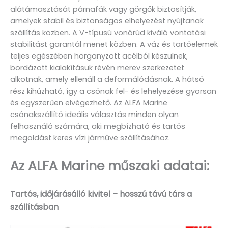
alátámasztását párnafák vagy görgők biztosítják,
amelyek stabil és biztonságos elhelyezést nyújtanak
szállítás közben. A V-típusú vonórúd kiváló vontatási
stabilitást garantál menet közben. A váz és tartóelemek
teljes egészében horganyzott acélból készülnek,
bordázott kialakításuk révén merev szerkezetet
alkotnak, amely ellenáll a deformálódásnak. A hátsó
rész kihúzható, így a csónak fel- és lehelyezése gyorsan
és egyszerűen elvégezhető. Az ALFA Marine
csónakszállító ideális választás minden olyan
felhasználó számára, aki megbízható és tartós
megoldást keres vízi járműve szállításához.
Az ALFA Marine műszaki adatai:
Tartós, időjárásálló kivitel – hosszú távú társ a
szállításban