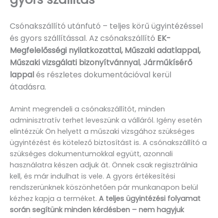
Csónakszállító utánfutó – teljes körű ügyintézéssel
és gyors szállítással. Az csónakszállító
EK-
Megfelelősségi nyilatkozattal, Műszaki adatlappal,
Műszaki vizsgálati bizonyítvánnyal
,
Járműkísérő
lappal
és részletes dokumentációval kerül
átadásra.
Amint megrendeli a csónakszállítót, minden
adminisztratív terhet leveszünk a válláról. Igény esetén
elintézzük Ön helyett a műszaki vizsgához szükséges
ügyintézést és kötelező biztosítást is. A csónakszállító a
szükséges dokumentumokkal együtt, azonnali
használatra készen adjuk át. Önnek csak regisztrálnia
kell, és már indulhat is vele. A gyors értékesítési
rendszerünknek köszönhetően pár munkanapon belül
kézhez kapja a terméket.
A teljes ügyintézési folyamat
során segítünk minden kérdésben – nem hagyjuk