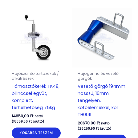
Hajószállító tartozékok /
Hajógerinc és vezető
alkatrészek
görgők
Támasztókerék TK48,
Vezető görgő 194mm
bilinccsel együt,
hosszú, 16mm
komplett,
tengelyen,
terhelhetőség 75kg
kötőelemekkel, kpl.
TH0011
14850,00
Ft
nettó
(
18859,50
Ft
bruttó)
20670,00
Ft
nettó
(
26250,90
Ft
bruttó)
KOSÁRBA TESZEM