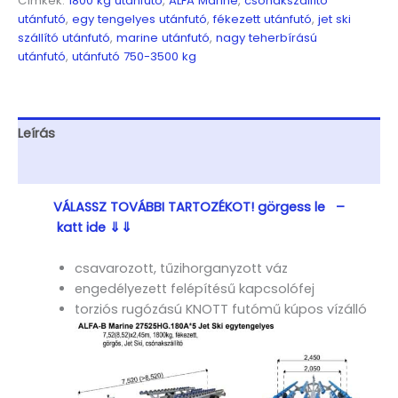
Címkék:
1800 kg utánfutó
,
ALFA Marine
,
csónakszállító
egytengelyes,
utánfutó
,
egy tengelyes utánfutó
,
fékezett utánfutó
,
jet ski
7,52(7,62)
szállító utánfutó
,
marine utánfutó
,
nagy teherbírású
x
utánfutó
,
utánfutó 750-3500 kg
2,45m,
fékezett
görgős
csónakszállító
Leírás
mennyiség
További információk
VÁLASSZ TOVÁBBI TARTOZÉKOT! görgess le –
katt ide ⇓⇓
csavarozott, tűzihorganyzott váz
engedélyezett felépítésű kapcsolófej
torziós rugózású KNOTT futómű kúpos vízálló