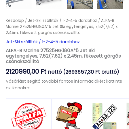
Kezdőlap
/
Jet-Ski szállítók / 1-2-4-5 darabhoz
/ ALFA-B
Marine 27525HG.180A*5 Jet Ski egytengelyes, 7,52(7,62) x
2,45m, fékezett görgős csónakszállító
Jet-Ski szállítók / 1-2-4-5 darabhoz
ALFA-B Marine 27525HG.180A*5 Jet Ski
egytengelyes, 7,52(7,62) x 2,45m, fékezett görgős
csónakszállító
2120990,00
Ft
nettó (
2693657,30
Ft
bruttó)
Vásárlást segítő további fontos információkért kattints
az ikonokra: