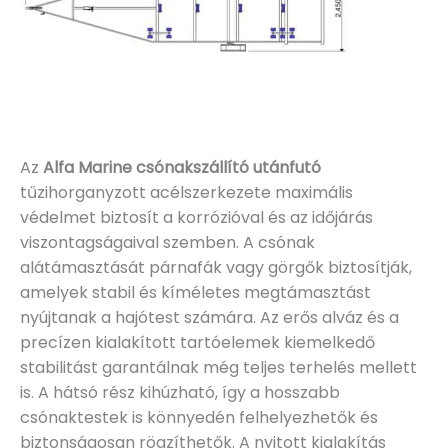
Az
Alfa Marine csónakszállító utánfutó
tűzihorganyzott acélszerkezete maximális
védelmet biztosít a korrózióval és az időjárás
viszontagságaival szemben. A csónak
alátámasztását párnafák vagy görgők biztosítják,
amelyek stabil és kíméletes megtámasztást
nyújtanak a hajótest számára. Az erős alváz és a
precízen kialakított tartóelemek kiemelkedő
stabilitást garantálnak még teljes terhelés mellett
is. A hátsó rész kihúzható, így a hosszabb
csónaktestek is könnyedén felhelyezhetők és
biztonságosan rögzíthetők. A nyitott kialakítás