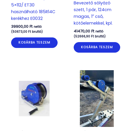
Bevezető sólyázó
5×112/ ET30
szett, 1 pár, 124cm
használható 185R14C
magas, 1″ cső,
kerékhez E0032
kötőelemekkel, kpl.
39900,00
Ft
nettó
41470,00
Ft
nettó
(
50673,00
Ft
bruttó)
(
52666,90
Ft
bruttó)
KOSÁRBA TESZEM
KOSÁRBA TESZEM