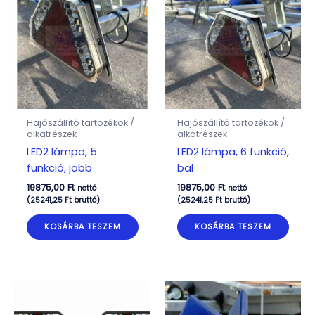
Hajószállító tartozékok /
Hajószállító tartozékok /
alkatrészek
alkatrészek
LED2 lámpa, 5
LED2 lámpa, 6 funkció,
funkció, jobb
bal
19875,00
Ft
19875,00
Ft
nettó
nettó
(
25241,25
Ft
bruttó)
(
25241,25
Ft
bruttó)
KOSÁRBA TESZEM
KOSÁRBA TESZEM