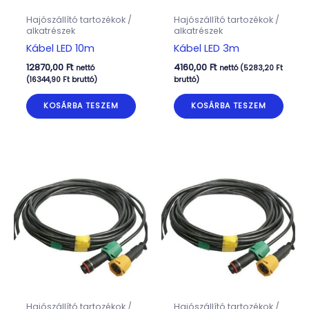
Hajószállító tartozékok /
Hajószállító tartozékok /
alkatrészek
alkatrészek
Kábel LED 10m
Kábel LED 3m
12870,00
Ft
4160,00
Ft
nettó
nettó (
5283,20
Ft
(
16344,90
Ft
bruttó)
bruttó)
KOSÁRBA TESZEM
KOSÁRBA TESZEM
Hajószállító tartozékok /
Hajószállító tartozékok /