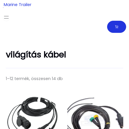
Skip
Marine Trailer
to
content
világítás kábel
1–12 termék, összesen 14 db