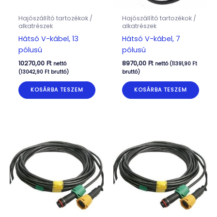
Hajószállító tartozékok /
Hajószállító tartozékok /
alkatrészek
alkatrészek
Hátsó V-kábel, 13
Hátsó V-kábel, 7
pólusú
pólusú
10270,00
Ft
8970,00
Ft
nettó
nettó (
11391,90
Ft
(
13042,90
Ft
bruttó)
bruttó)
KOSÁRBA TESZEM
KOSÁRBA TESZEM