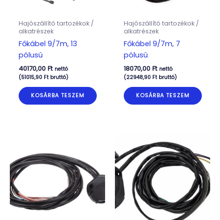
Hajószállító tartozékok /
Hajószállító tartozékok /
alkatrészek
alkatrészek
Főkábel 9/7m, 13
Főkábel 9/7m, 7
pólusú
pólusú
40170,00
Ft
18070,00
Ft
nettó
nettó
(
51015,90
Ft
bruttó)
(
22948,90
Ft
bruttó)
KOSÁRBA TESZEM
KOSÁRBA TESZEM