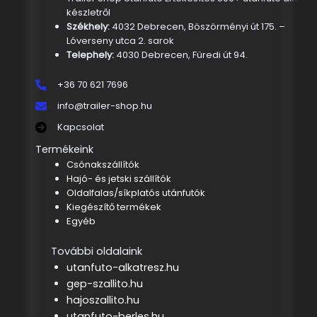
készletről
Székhely:
4032 Debrecen, Böszörményi út 175. –
Lóverseny utca 2. sarok
Telephely:
4030 Debrecen, Füredi út 94.
+36 70 621 7696
info@trailer-shop.hu
Kapcsolat
Termékeink
Csónakszállítók
Hajó- és jetski szállítók
Oldalfalas/síkplatós utánfutók
Kiegészítő termékek
Egyéb
További oldalaink
utanfuto-alkatresz.hu
gep-szallito.hu
hajoszallito.hu
utanfuto-berles.hu