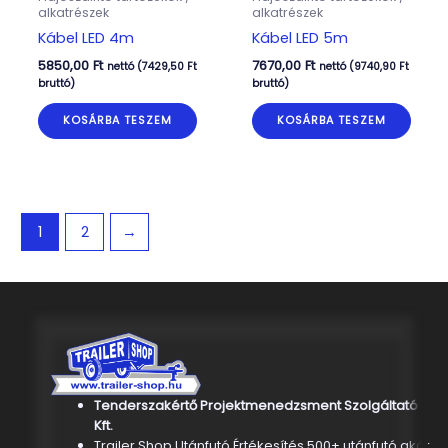
alkatrészek
alkatrészek
Kábel LED 4m
Kábel LED 5m
5850,00
Ft
7670,00
Ft
nettó (
7429,50
Ft
nettó (
9740,90
Ft
bruttó)
bruttó)
KOSÁRBA TESZEM
KOSÁRBA TESZEM
1
2
→
Tenderszakértő Projektmenedzsment Szolgáltató
Kft.
Trailer Shop Utánfutó Értékesítés 500+ utánfutó akár