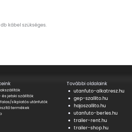
 db kábel szükséges.
eink
További oldalaink
akszállítók
utanfuto-alkatresz.hu
 és jetski szállítók
gep-szallito.hu
falas/síkplatós utánfutók
hajoszallito.hu
észítő termékek
utanfuto-berles.hu
b
trailer-rent.hu
trailer-shop.hu