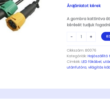
Árajánlatot kérek
A gombra kattintva áti
kérését tudjuk fogadni
Kábel
-
+
K
LED
4m
mennyiség
Cikkszám:
B0076
Kategóriák:
Hajószállító
Címkék:
LED főkábel
,
utá
utánfutóra
,
világítás ká