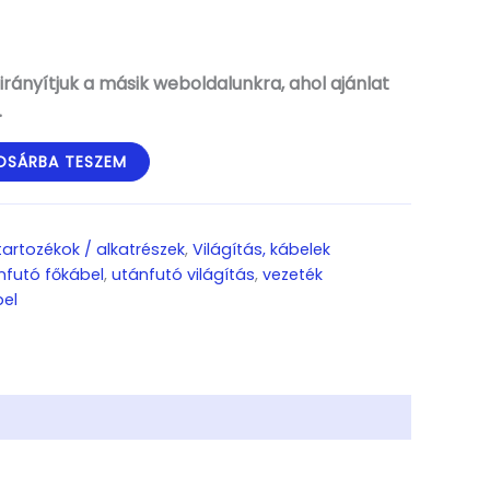
rányítjuk a másik weboldalunkra, ahol ajánlat
.
OSÁRBA TESZEM
 tartozékok / alkatrészek
,
Világítás, kábelek
nfutó főkábel
,
utánfutó világítás
,
vezeték
bel