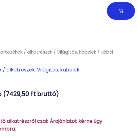
tartozékok / alkatrészek
/
Világítás, kábelek
/ Kábel
k / alkatrészek
,
Világítás, kábelek
 (
7429,50
Ft
bruttó)
ó alkatrészről csak Árajánlatot kérne úgy
gombra: