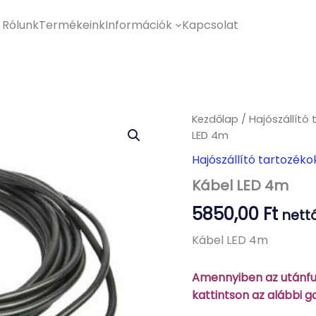
Rólunk
Termékeink
Információk
Kapcsolat
Kezdőlap
/
Hajószállító 
LED 4m
Hajószállító tartozéko
Kábel LED 4m
5850,00
Ft
nettó
Kábel LED 4m
Amennyiben az utánfut
kattintson az alábbi 