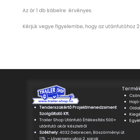
Az ár 1 db kábelre érvényes.
Kérjük vegye figyelembe, hogy az utánfutóhoz 2
Termék
Csón
Hajó-
Tenderszakértő Projektmenedzsment
Oldal
Szolgáltató Kft.
Kieg
Trailer Shop Utánfutó Értékesítés 500+
Egyé
utánfutó akár készletről
Székhely:
4032 Debrecen, Böszörményi út
175. – Lóverseny utca 2. sarok