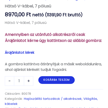
Hátsó V-kábel, 7 pólusú
8970,00
Ft
nettó (
11391,90
Ft
bruttó)
Hátsó V-kábel, 7 pólusú
Amennyiben az utánfutó alkatrészről csak
Árajánlatot kérne úgy kattintson az alábbi gombra:
Árajánlatot kérek
A gombra kattintva átirányítjuk a másik weboldalunkra,
ahol ajánlat kérését tudjuk fogadni.
Hátsó
-
+
KOSÁRBA TESZEM
V-
kábel,
7
Cikkszám:
B0078
pólusú
Kategóriák:
Hajószállító tartozékok / alkatrészek
,
Világítás,
mennyiség
kábelek