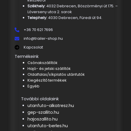
készletről
Székhely:
4032 Debrecen, Böszörményi út 175. –
Lóverseny utca 2. sarok
Telephely:
4030 Debrecen, Füredi út 94.
+36 70 621 7696
info@trailer-shop.hu
Kapcsolat
Termékeink
Csónakszállítók
Hajó- és jetski szállítók
Oldalfalas/síkplatós utánfutók
Kiegészítő termékek
Egyéb
További oldalaink
utanfuto-alkatresz.hu
gep-szallito.hu
hajoszallito.hu
utanfuto-berles.hu