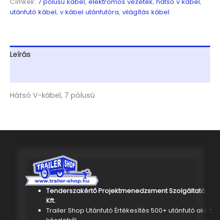
Címkék:
7 pólusú kábel
,
elektromos vezeték
,
hátsó v kábel
,
utánfutó kábel
,
v kábel utánfutóra
,
világítás kábel
Leírás
További információk
Hátsó V-kábel, 7 pólusú
Tenderszakértő Projektmenedzsment Szolgáltató
Kft.
Trailer Shop Utánfutó Értékesítés 500+ utánfutó akár