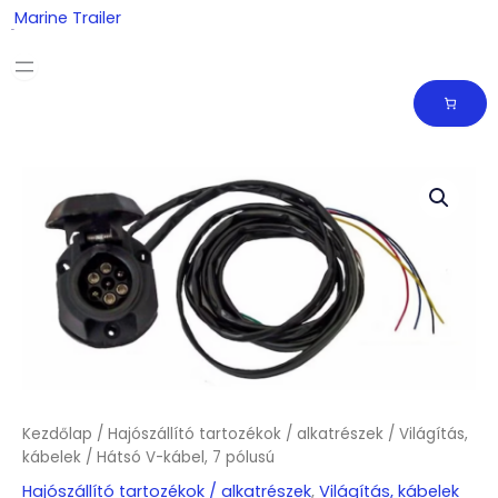
Skip
Marine Trailer
to
content
Kezdőlap
/
Hajószállító tartozékok / alkatrészek
/
Világítás,
kábelek
/ Hátsó V-kábel, 7 pólusú
Hajószállító tartozékok / alkatrészek
,
Világítás, kábelek