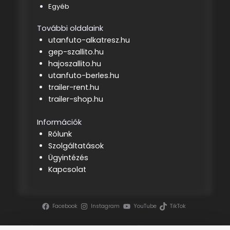
Egyéb
További oldalaink
utanfuto-alkatresz.hu
gep-szallito.hu
hajoszallito.hu
utanfuto-berles.hu
trailer-rent.hu
trailer-shop.hu
Információk
Rólunk
Szolgáltatások
Ügyintézés
Kapcsolat
Facebook
Instagram
YouTube
TikTok
Szerzői jog ©
2026 | Tenderszakértő