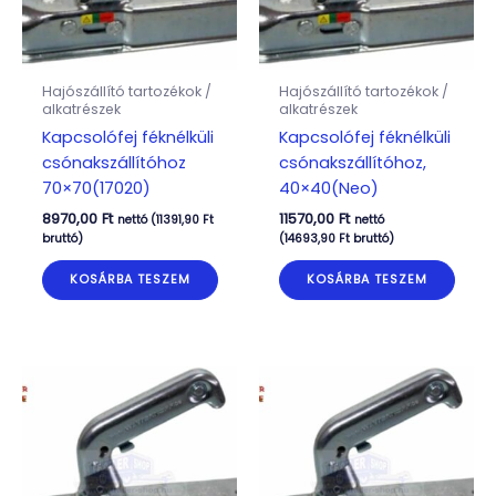
Hajószállító tartozékok /
Hajószállító tartozékok /
alkatrészek
alkatrészek
Kapcsolófej féknélküli
Kapcsolófej féknélküli
csónakszállítóhoz
csónakszállítóhoz,
70×70(17020)
40×40(Neo)
8970,00
Ft
11570,00
Ft
nettó (
11391,90
Ft
nettó
bruttó)
(
14693,90
Ft
bruttó)
KOSÁRBA TESZEM
KOSÁRBA TESZEM