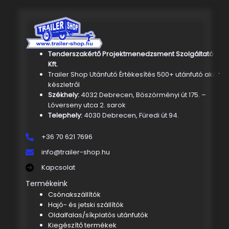
Tenderszakértő Projektmenedzsment Szolgáltató
Kft.
Trailer Shop Utánfutó Értékesítés 500+ utánfutó akár
készletről
Székhely:
4032 Debrecen, Böszörményi út 175. –
Lóverseny utca 2. sarok
Telephely:
4030 Debrecen, Füredi út 94.
+36 70 621 7696
info@trailer-shop.hu
Kapcsolat
Termékeink
Csónakszállítók
Hajó- és jetski szállítók
Oldalfalas/síkplatós utánfutók
Kiegészítő termékek