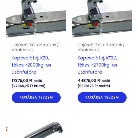
Hajószállító tartozékok /
Hajószállító tartozékok /
alkatrészek
alkatrészek
Kapcsolófej, K20,
Kapcsolófej, KF27,
fékes >2000kg-os
fékes >2700kg-os
utánfutóra
utánfutóra
17375,00
Ft
44875,00
Ft
nettó
nettó
(
22066,25
Ft
bruttó)
(
56991,25
Ft
bruttó)
KOSÁRBA TESZEM
KOSÁRBA TESZEM