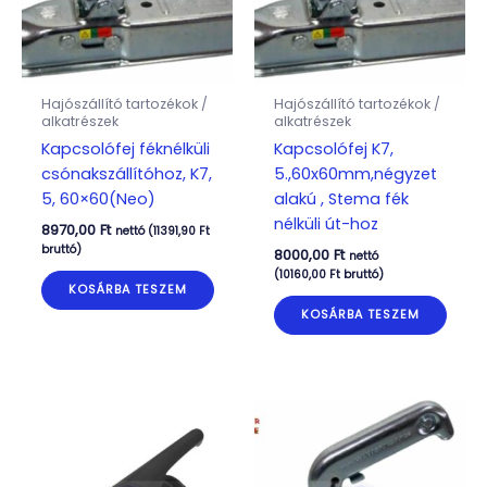
Hajószállító tartozékok /
Hajószállító tartozékok /
alkatrészek
alkatrészek
Kapcsolófej féknélküli
Kapcsolófej K7,
csónakszállítóhoz, K7,
5.,60x60mm,négyzet
5, 60×60(Neo)
alakú , Stema fék
nélküli út-hoz
8970,00
Ft
nettó (
11391,90
Ft
bruttó)
8000,00
Ft
nettó
(
10160,00
Ft
bruttó)
KOSÁRBA TESZEM
KOSÁRBA TESZEM