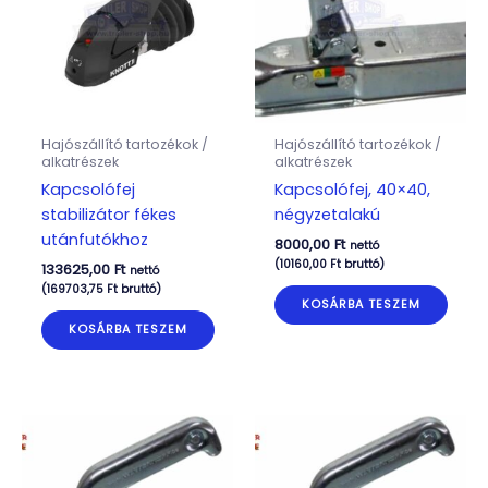
Hajószállító tartozékok /
Hajószállító tartozékok /
alkatrészek
alkatrészek
Kapcsolófej
Kapcsolófej, 40×40,
stabilizátor fékes
négyzetalakú
utánfutókhoz
8000,00
Ft
nettó
(
10160,00
Ft
bruttó)
133625,00
Ft
nettó
(
169703,75
Ft
bruttó)
KOSÁRBA TESZEM
KOSÁRBA TESZEM