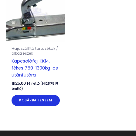
Hajószállító tartozékok /
alkatrészek
Kapcsolófej, KK14.
fékes 750-1300kg-os
utánfutóra
11125,00
Ft
nettó (
14128,75
Ft
bruttó)
KOSÁRBA TESZEM