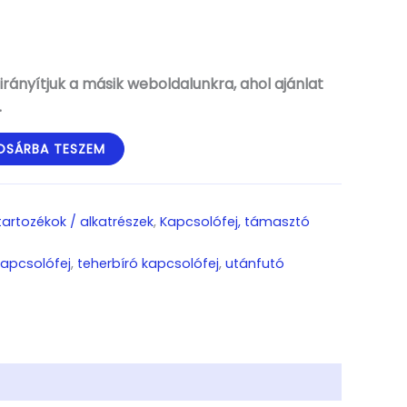
rányítjuk a másik weboldalunkra, ahol ajánlat
.
OSÁRBA TESZEM
 tartozékok / alkatrészek
,
Kapcsolófej, támasztó
kapcsolófej
,
teherbíró kapcsolófej
,
utánfutó