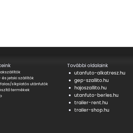
eink
További oldalaink
akszállítók
utanfuto-alkatresz.hu
 és jetski szállítók
gep-szallito.hu
falas/síkplatós utánfutók
hajoszallito.hu
észítő termékek
utanfuto-berles.hu
b
trailer-rent.hu
trailer-shop.hu