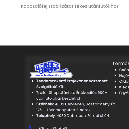
Kapcsolófej stabilizátor fékes utánfutókhoz
Termék
Csón
Hajó-
Tenderszakértő Projektmenedzsment
Oldal
Szolgáltató Kft.
Kieg
Trailer Shop Utánfutó Értékesítés 500+
Egyé
utánfutó akár készletről
Székhely:
4032 Debrecen, Böszörményi út
175. – Lóverseny utca 2. sarok
Telephely:
4030 Debrecen, Füredi út 94.
+36 70 621 7696