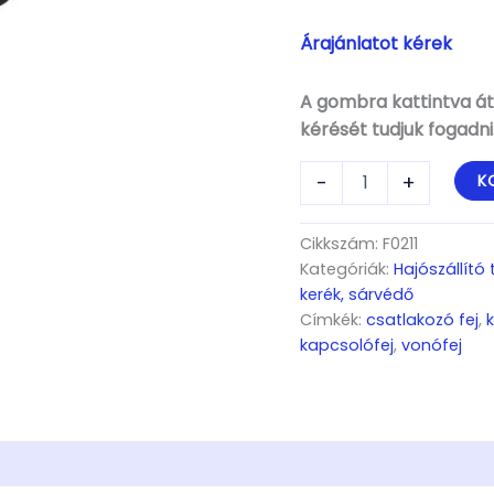
Árajánlatot kérek
A gombra kattintva áti
kérését tudjuk fogadni
Kapcsolófej
-
+
K
stabilizátor
fékes
utánfutókhoz
Cikkszám:
F0211
mennyiség
Kategóriák:
Hajószállító
kerék, sárvédő
Címkék:
csatlakozó fej
,
kapcsolófej
,
vonófej