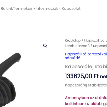
Rólunk
Termékeink
Információk
Kapcsolat
Kezdőlap
/
Hajószállító 
kerék, sárvédő
/ Kapcsol
Hajószállító tartozéko
sárvédő
Kapcsolófej stabi
133625,00
Ft
net
Kapcsolófej stabilizát
Amennyiben az utánfut
kattintson az alábbi 