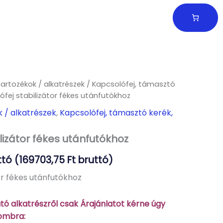
tartozékok / alkatrészek
/
Kapcsolófej, támasztó
ófej stabilizátor fékes utánfutókhoz
k / alkatrészek
,
Kapcsolófej, támasztó kerék,
lizátor fékes utánfutókhoz
tó (
169703,75
Ft
bruttó)
or fékes utánfutókhoz
ó alkatrészről csak Árajánlatot kérne úgy
gombra: