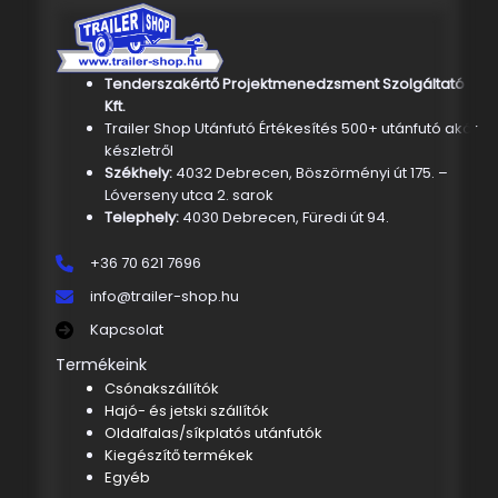
Tenderszakértő Projektmenedzsment Szolgáltató
Kft.
Trailer Shop Utánfutó Értékesítés 500+ utánfutó akár
készletről
Székhely:
4032 Debrecen, Böszörményi út 175. –
Lóverseny utca 2. sarok
Telephely:
4030 Debrecen, Füredi út 94.
+36 70 621 7696
info@trailer-shop.hu
Kapcsolat
Termékeink
Csónakszállítók
Hajó- és jetski szállítók
Oldalfalas/síkplatós utánfutók
Kiegészítő termékek
Egyéb