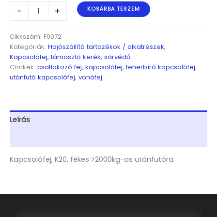
Kapcsolófej,
-
+
KOSÁRBA TESZEM
K20,
fékes
>2000kg-
Cikkszám:
F0072
os
Kategóriák:
Hajószállító tartozékok / alkatrészek
,
utánfutóra
Kapcsolófej, támasztó kerék, sárvédő
mennyiség
Címkék:
csatlakozó fej
,
kapcsolófej
,
teherbíró kapcsolófej
,
utánfutó kapcsolófej
,
vonófej
Leírás
További információk
Kapcsolófej, K20, fékes >2000kg-os utánfutóra