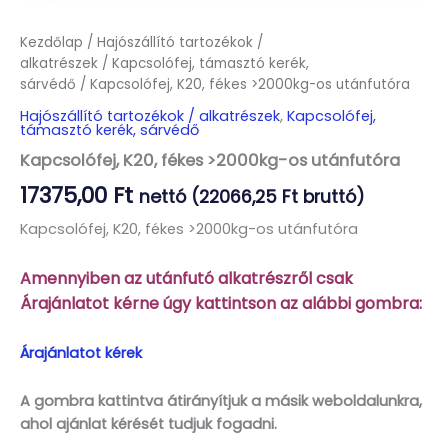
Kezdőlap
/
Hajószállító tartozékok /
alkatrészek
/
Kapcsolófej, támasztó kerék,
sárvédő
/ Kapcsolófej, K20, fékes >2000kg-os utánfutóra
Hajószállító tartozékok / alkatrészek
,
Kapcsolófej,
támasztó kerék, sárvédő
Kapcsolófej, K20, fékes >2000kg-os utánfutóra
17375,00
Ft
nettó (
22066,25
Ft
bruttó)
Kapcsolófej, K20, fékes >2000kg-os utánfutóra
Amennyiben az utánfutó alkatrészről csak
Árajánlatot kérne úgy kattintson az alábbi gombra:
Árajánlatot kérek
A gombra kattintva átirányítjuk a másik weboldalunkra,
ahol ajánlat kérését tudjuk fogadni.