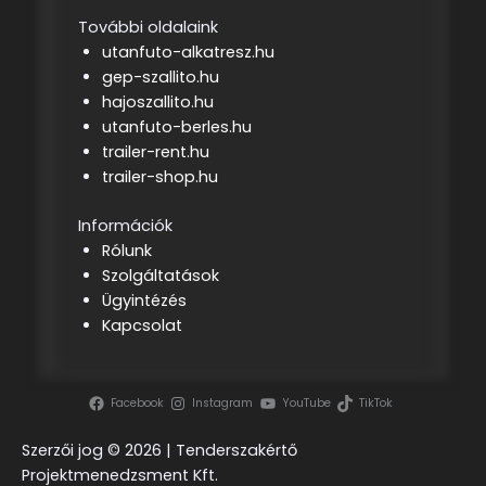
További oldalaink
utanfuto-alkatresz.hu
gep-szallito.hu
hajoszallito.hu
utanfuto-berles.hu
trailer-rent.hu
trailer-shop.hu
Információk
Rólunk
Szolgáltatások
Ügyintézés
Kapcsolat
Facebook
Instagram
YouTube
TikTok
Szerzői jog ©
2026 | Tenderszakértő
Projektmenedzsment Kft.