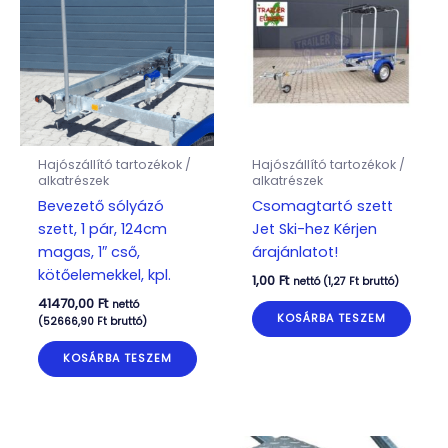
Hajószállító tartozékok /
Hajószállító tartozékok /
alkatrészek
alkatrészek
Bevezető sólyázó
Csomagtartó szett
szett, 1 pár, 124cm
Jet Ski-hez Kérjen
magas, 1″ cső,
árajánlatot!
kötőelemekkel, kpl.
1,00
Ft
nettó (
1,27
Ft
bruttó)
41470,00
Ft
nettó
KOSÁRBA TESZEM
(
52666,90
Ft
bruttó)
KOSÁRBA TESZEM