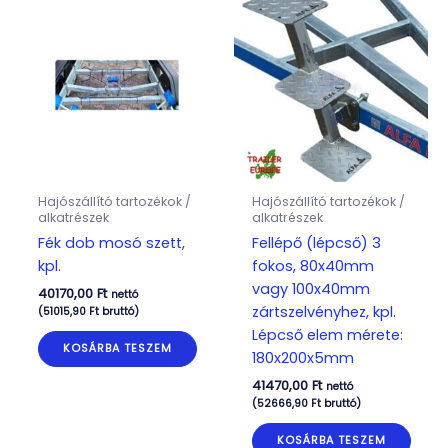
Hajószállító tartozékok /
Hajószállító tartozékok /
alkatrészek
alkatrészek
Fék dob mosó szett,
Fellépő (lépcső) 3
kpl.
fokos, 80x40mm
vagy 100x40mm
40170,00
Ft
nettó
zártszelvényhez, kpl.
(
51015,90
Ft
bruttó)
Lépcső elem mérete:
KOSÁRBA TESZEM
180x200x5mm
41470,00
Ft
nettó
(
52666,90
Ft
bruttó)
KOSÁRBA TESZEM