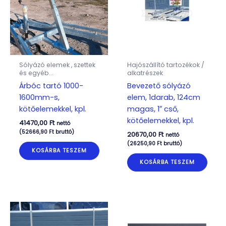
Sólyázó elemek , szettek
Hajószállító tartozékok /
és egyéb...
alkatrészek
Árbóc tartó 1000-
Bevezető sólyázó
1600mm-s,
elem, 1darab, 124cm
kötőelemekkel, kpl.
magas, 1″ cső,
kötőelemekkel, kpl.
41470,00
Ft
nettó
(
52666,90
Ft
bruttó)
20670,00
Ft
nettó
(
26250,90
Ft
bruttó)
KOSÁRBA TESZEM
KOSÁRBA TESZEM