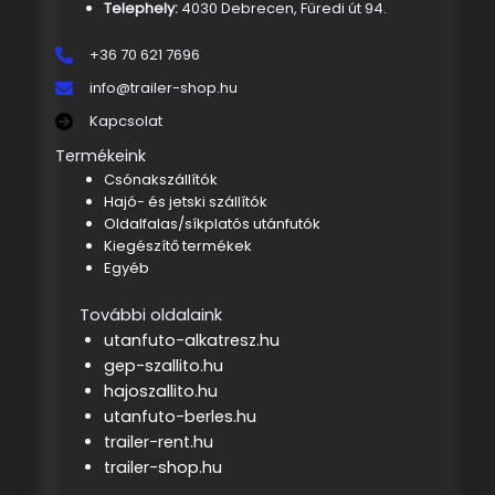
Telephely:
4030 Debrecen, Füredi út 94.
+36 70 621 7696
info@trailer-shop.hu
Kapcsolat
Termékeink
Csónakszállítók
Hajó- és jetski szállítók
Oldalfalas/síkplatós utánfutók
Kiegészítő termékek
Egyéb
További oldalaink
utanfuto-alkatresz.hu
gep-szallito.hu
hajoszallito.hu
utanfuto-berles.hu
trailer-rent.hu
trailer-shop.hu