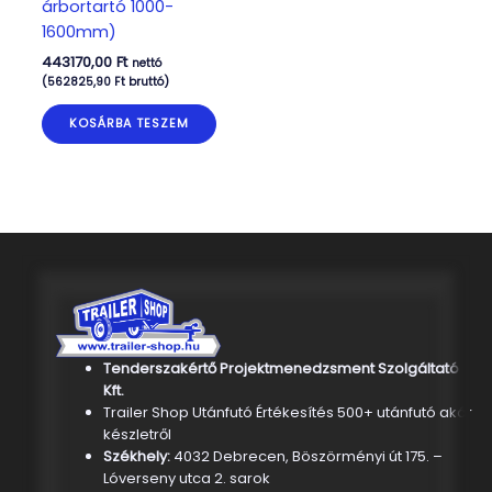
árbortartó 1000-
1600mm)
443170,00
Ft
nettó
(
562825,90
Ft
bruttó)
KOSÁRBA TESZEM
Tenderszakértő Projektmenedzsment Szolgáltató
Kft.
Trailer Shop Utánfutó Értékesítés 500+ utánfutó akár
készletről
Székhely:
4032 Debrecen, Böszörményi út 175. –
Lóverseny utca 2. sarok