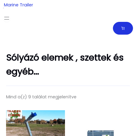
Skip
Marine Trailer
to
content
Sólyázó elemek , szettek és
egyéb...
Mind a(z) 9 találat megjelenítve