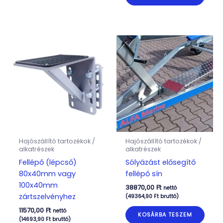
Hajószállító tartozékok /
Hajószállító tartozékok /
alkatrészek
alkatrészek
Fellépő (lépcső)
Sólyázást elősegítő
80x40mm vagy
fellépő sín
100x40mm
38870,00
Ft
nettó
zártszelvényhez
(
49364,90
Ft
bruttó)
11570,00
Ft
nettó
KOSÁRBA TESZEM
(
14693,90
Ft
bruttó)