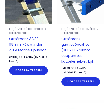
Hajószállító tartozékok /
Hajószállító tartozékok /
alkatrészek
alkatrészek
Orrtámasz 3″x3″,
Orrtámasz
115mm, kék, minden
gumicsónakhoz
ALFA Marine típushoz
(300x100x40mm),
cuppánttal,
3250,00
Ft
nettó (
4127,50
Ft
kötőelemekkel, kpl.
bruttó)
12870,00
Ft
nettó
KOSÁRBA TESZEM
(
16344,90
Ft
bruttó)
KOSÁRBA TESZEM