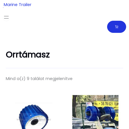
Skip
Marine Trailer
to
content
Orrtámasz
Mind a(z) 9 találat megjelenítve