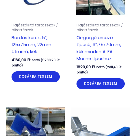
Hajószállító tartozékok /
Hajószállító tartozékok /
alkatrészek
alkatrészek
Bordás kerék, 5″,
Orrgörgő orsózó
125x75mm, 22mm
típusú, 3″,75x70mm,
átmérő, kék
kék minden ALFA
Marine típushoz
4160,00
Ft
nettó (
5283,20
Ft
bruttó)
1820,00
Ft
nettó (
2311,40
Ft
bruttó)
KOSÁRBA TESZEM
KOSÁRBA TESZEM