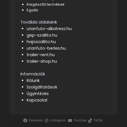
Kiegészítő termékek
Egyéb
További oldalaink
utanfuto-alkatresz.hu
gep-szallito.hu
hajoszallito.hu
utanfuto-berles.hu
trailer-rent.hu
trailer-shop.hu
Információk
Rólunk
Szolgáltatások
Ügyintézés
Kapcsolat
Facebook
Instagram
YouTube
TikTok