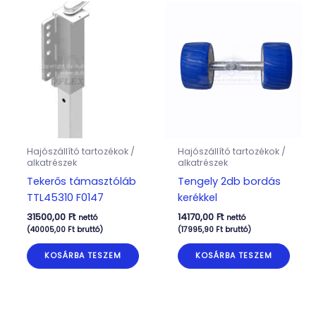
Hajószállító tartozékok /
Hajószállító tartozékok /
alkatrészek
alkatrészek
Tekerős támasztóláb
Tengely 2db bordás
TTL45310 F0147
kerékkel
31500,00
Ft
14170,00
Ft
nettó
nettó
(
40005,00
Ft
bruttó)
(
17995,90
Ft
bruttó)
KOSÁRBA TESZEM
KOSÁRBA TESZEM