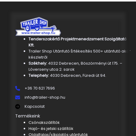
Tenderszakértő Projektmenedzsment Szolgáltató
Kft.
Trailer Shop Utánfutó Értékesítés 500+ utánfutó akár
készletről
Székhely:
4032 Debrecen, Böszörményi út 175. –
Lóverseny utca 2. sarok
Telephely:
4030 Debrecen, Füredi út 94.
+36 70 621 7696
info@trailer-shop.hu
Kapcsolat
Termékeink
Csónakszállítók
Hajó- és jetski szállítók
Oldalfalas/síkplatós utánfutók