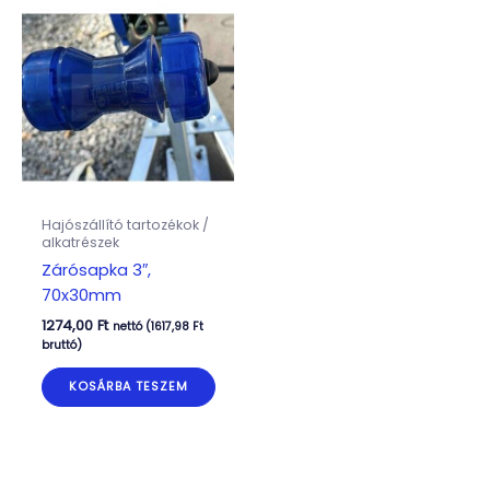
Hajószállító tartozékok /
alkatrészek
Zárósapka 3″,
70x30mm
1274,00
Ft
nettó (
1617,98
Ft
bruttó)
KOSÁRBA TESZEM