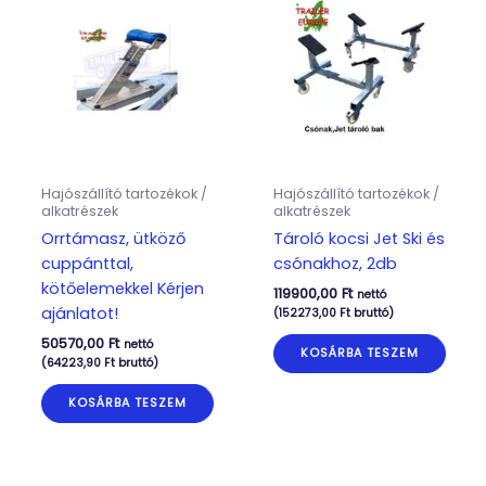
Hajószállító tartozékok /
Hajószállító tartozékok /
alkatrészek
alkatrészek
Orrtámasz, ütköző
Tároló kocsi Jet Ski és
cuppánttal,
csónakhoz, 2db
kötőelemekkel Kérjen
119900,00
Ft
nettó
ajánlatot!
(
152273,00
Ft
bruttó)
50570,00
Ft
nettó
KOSÁRBA TESZEM
(
64223,90
Ft
bruttó)
KOSÁRBA TESZEM