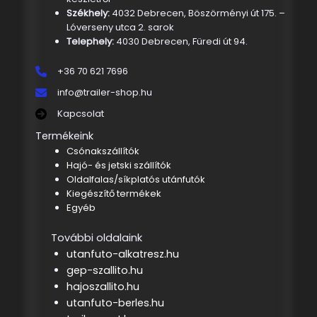
Székhely:
4032 Debrecen, Böszörményi út 175. –
Lóverseny utca 2. sarok
Telephely:
4030 Debrecen, Füredi út 94.
+36 70 621 7696
info@trailer-shop.hu
Kapcsolat
Termékeink
Csónakszállítók
Hajó- és jetski szállítók
Oldalfalas/síkplatós utánfutók
Kiegészítő termékek
Egyéb
További oldalaink
utanfuto-alkatresz.hu
gep-szallito.hu
hajoszallito.hu
utanfuto-berles.hu