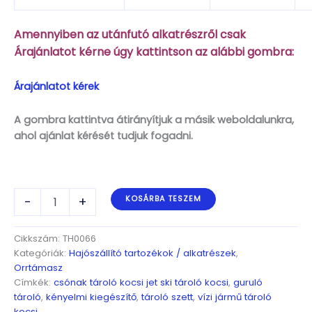
Amennyiben az utánfutó alkatrészről csak
Árajánlatot kérne úgy kattintson az alábbi gombra:
Árajánlatot kérek
A gombra kattintva átirányítjuk a másik weboldalunkra,
ahol ajánlat kérését tudjuk fogadni.
Tároló
-
+
KOSÁRBA TESZEM
kocsi
Jet
Ski
Cikkszám:
TH0066
és
Kategóriák:
Hajószállító tartozékok / alkatrészek
,
csónakhoz,
Orrtámasz
2db
Címkék:
csónak tároló kocsi jet ski tároló kocsi
,
guruló
mennyiség
tároló
,
kényelmi kiegészítő
,
tároló szett
,
vízi jármű tároló
kocsi