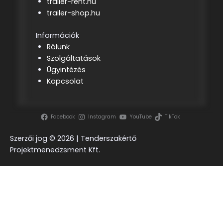
trailer-rent.hu
trailer-shop.hu
Információk
Rólunk
Szolgáltatások
Ügyintézés
Kapcsolat
Facebook
Instagram
YouTube
TikTok
Szerzői jog ©
2026 | Tenderszakértő
Projektmenedzsment Kft.