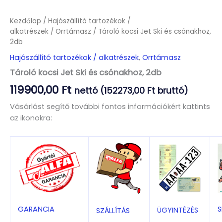
Kezdőlap
/
Hajószállító tartozékok /
alkatrészek
/
Orrtámasz
/ Tároló kocsi Jet Ski és csónakhoz,
2db
Hajószállító tartozékok / alkatrészek
,
Orrtámasz
Tároló kocsi Jet Ski és csónakhoz, 2db
119900,00
Ft
nettó (
152273,00
Ft
bruttó)
Vásárlást segítő további fontos információkért kattints
az ikonokra:
S
GARANCIA
ÜGYINTÉZÉS
SZÁLLÍTÁS