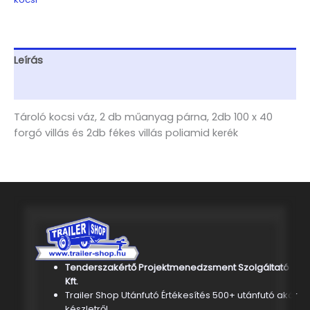
Leírás
További információk
Tároló kocsi váz, 2 db műanyag párna, 2db 100 x 40
forgó villás és 2db fékes villás poliamid kerék
Tenderszakértő Projektmenedzsment Szolgáltató
Kft.
Trailer Shop Utánfutó Értékesítés 500+ utánfutó akár
készletről