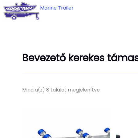
Skip
Marine Trailer
to
content
Bevezető kerekes táma
Mind a(z) 8 találat megjelenítve