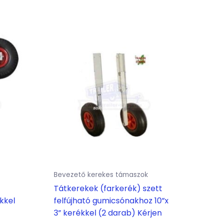
Bevezető kerekes támaszok
Tátkerekek (farkerék) szett
kkel
felfújható gumicsónakhoz 10”x
3” kerékkel (2 darab) Kérjen