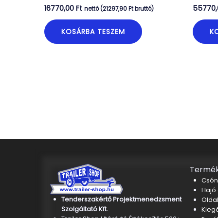
16770,00
Ft
55770
nettó (
21297,90
Ft
bruttó)
KOSÁRBA TESZEM
K
Termék
Csón
Hajó-
Tenderszakértő Projektmenedzsment
Oldal
Szolgáltató Kft.
Kieg