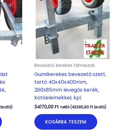
Bevezető kerekes támaszok
rást
Gumikerekes bevezető szett,
 és
tartó 40x40x400mm,
ék,
260x85mm levegős kerék,
kötőelemekkel, kpl.
34170,00
Ft
bruttó)
nettó (
43395,90
Ft
bruttó)
KOSÁRBA TESZEM