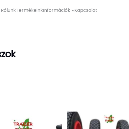
Rólunk
Termékeink
Információk
Kapcsolat
szok