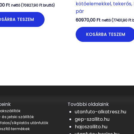
kötőelemekkel, tekerős, kp
,00
Ft
nettó (
70827,90
Ft
bruttó)
pár
OSÁRBA TESZEM
60970,00
Ft
nettó (
77431,90
Ft
b
KOSÁRBA TESZEM
eink
További oldalaink
akszállítók
utanfuto-alkatresz.hu
 és jetski szállítók
gep-szallito.hu
falas/síkplatós utánfutók
hajoszallito.hu
észítő termékek