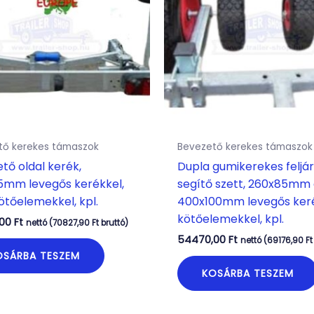
tő kerekes támaszok
Bevezető kerekes támaszok
tő oldal kerék,
Dupla gumikerekes feljá
5mm levegős kerékkel,
segítő szett, 260x85mm
kötőelemekkel, kpl.
400x100mm levegős ker
kötőelemekkel, kpl.
,00
Ft
nettó (
70827,90
Ft
bruttó)
54470,00
Ft
nettó (
69176,90
Ft
OSÁRBA TESZEM
KOSÁRBA TESZEM