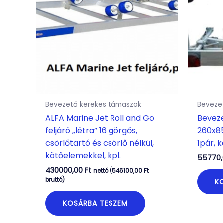
Bevezető kerekes támaszok
Beveze
ALFA Marine Jet Roll and Go
Beveze
feljáró „létra” 16 görgős,
260x8
csörlőtartó és csörlő nélkül,
1pár, 
kötőelemekkel, kpl.
55770
430000,00
Ft
nettó (
546100,00
Ft
bruttó)
K
KOSÁRBA TESZEM