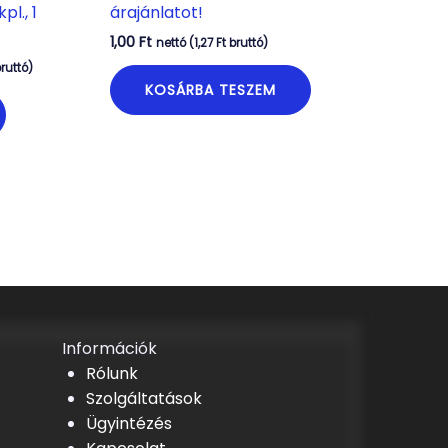
l., 1
árajánlatot!
1,00
Ft
nettó (
1,27
Ft
bruttó)
ruttó)
KOSÁRBA TESZEM
Információk
Rólunk
Szolgáltatások
Ügyintézés