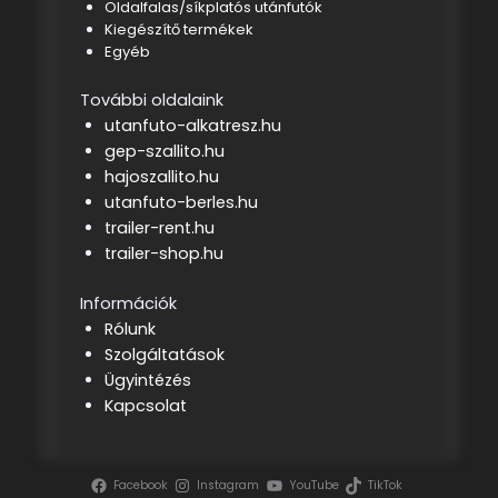
Oldalfalas/síkplatós utánfutók
Kiegészítő termékek
Egyéb
További oldalaink
utanfuto-alkatresz.hu
gep-szallito.hu
hajoszallito.hu
utanfuto-berles.hu
trailer-rent.hu
trailer-shop.hu
Információk
Rólunk
Szolgáltatások
Ügyintézés
Kapcsolat
Facebook
Instagram
YouTube
TikTok