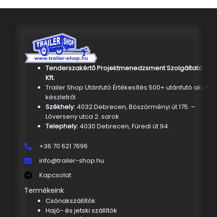
Tenderszakértő Projektmenedzsment Szolgáltató
Kft.
Trailer Shop Utánfutó Értékesítés 500+ utánfutó akár
készletről
Székhely:
4032 Debrecen, Böszörményi út 175. –
Lóverseny utca 2. sarok
Telephely:
4030 Debrecen, Füredi út 94.
+36 70 621 7696
info@trailer-shop.hu
Kapcsolat
Termékeink
Csónakszállítók
Hajó- és jetski szállítók