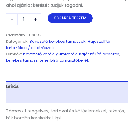
ahol ajánlat kérését tudjuk fogadni.
Támasz
-
+
KOSÁRBA TESZEM
1
tengelyes,
tartóval
Cikkszám:
TH0035
és
Kategóriák:
Bevezető kerekes támaszok
,
Hajószállító
kötőelemekkel,
tartozékok / alkatrészek
tekerős,
Címkék:
bevezető kerék
,
gumikerék
,
hajószállító orrkerék
,
kék
kerekes támasz
,
teherbíró támasztókerék
bordás
kerekekkel,
kpl.
mennyiség
Leírás
További információk
Támasz 1 tengelyes, tartóval és kötőelemekkel, tekerős,
kék bordás kerekekkel, kpl.