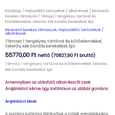
Kezdőlap
/
Hajószállító tartozékok / alkatrészek
/
Bevezető
kerekes támaszok
/ Támasz 1 tengelyes, tartóval és
kötőelemekkel, tekerős, kék bordás kerekekkel, kpl.
Bevezető kerekes támaszok
,
Hajószállító tartozékok /
alkatrészek
Támasz 1 tengelyes, tartóval és kötőelemekkel,
tekerős, kék bordás kerekekkel, kpl.
55770,00
Ft
nettó (
70827,90
Ft
bruttó)
Támasz 1 tengelyes, tartóval és kötőelemekkel, tekerős,
kék bordás kerekekkel, kpl.
Amennyiben az utánfutó alkatrészről csak
Árajánlatot kérne úgy kattintson az alábbi gombra:
Árajánlatot kérek
A gombra kattintva átirányítjuk a másik weboldalunkra,