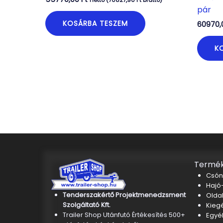
nettó (
70827,90
Ft
bruttó)
pár
KOSÁRBA TESZEM
60970
K
Termék
Csón
Hajó-
Tenderszakértő Projektmenedzsment
Oldal
Szolgáltató Kft.
Kieg
Trailer Shop Utánfutó Értékesítés 500+
Egyé