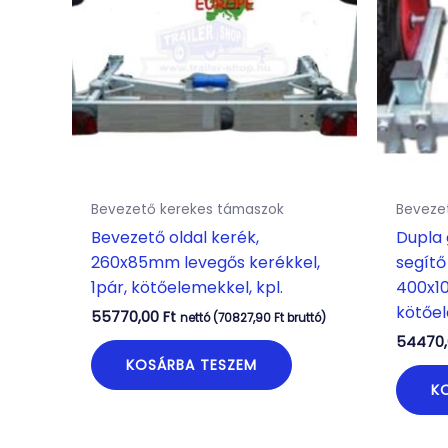
Bevezető kerekes támaszok
Beveze
Bevezető oldal kerék,
Dupla 
260x85mm levegős kerékkel,
segítő
1pár, kötőelemekkel, kpl.
400x1
kötőel
55770,00
Ft
nettó (
70827,90
Ft
bruttó)
54470
KOSÁRBA TESZEM
K