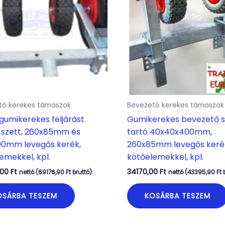
tő kerekes támaszok
Bevezető kerekes támaszok
gumikerekes feljárást
Gumikerekes bevezető s
 szett, 260x85mm és
tartó 40x40x400mm,
00mm levegős kerék,
260x85mm levegős keré
emekkel, kpl.
kötőelemekkel, kpl.
,00
Ft
34170,00
Ft
nettó (
69176,90
Ft
bruttó)
nettó (
43395,90
Ft
b
OSÁRBA TESZEM
KOSÁRBA TESZEM