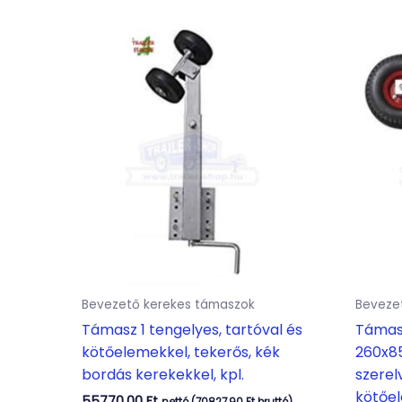
Bevezető kerekes támaszok
Beveze
Támasz 1 tengelyes, tartóval és
Támasz
kötőelemekkel, tekerős, kék
260x8
bordás kerekekkel, kpl.
szerel
kötőel
55770,00
Ft