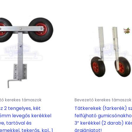
tő kerekes támaszok
Bevezető kerekes támaszok
 2 tengelyes, két
Tátkerekek (farkerék) s
5mm levegős kerékkel
felfújható gumicsónakhoz
ve, tartóval és
3” kerékkel (2 darab) Ké
emekkel, tekerős, kpl., 1
árajánlatot!