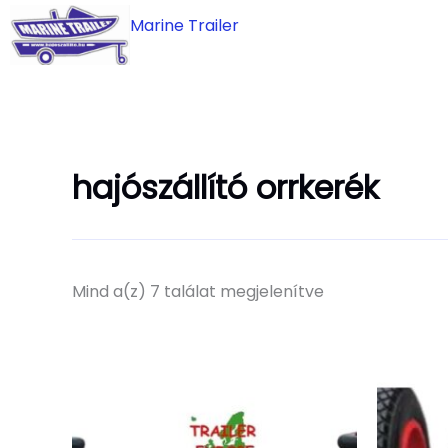
Skip
Marine Trailer
to
content
hajószállító orrkerék
Mind a(z) 7 találat megjelenítve