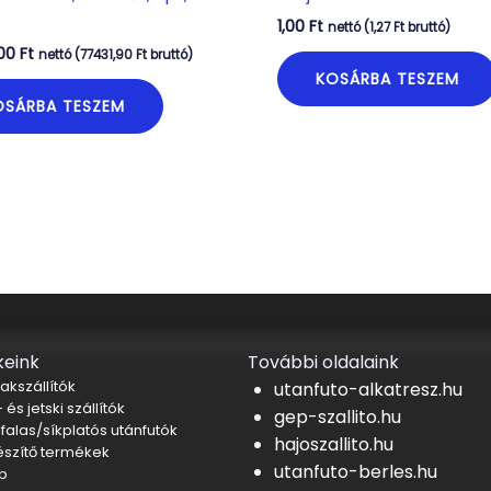
1,00
Ft
nettó (
1,27
Ft
bruttó)
,00
Ft
nettó (
77431,90
Ft
bruttó)
KOSÁRBA TESZEM
OSÁRBA TESZEM
eink
További oldalaink
akszállítók
utanfuto-alkatresz.hu
 és jetski szállítók
gep-szallito.hu
falas/síkplatós utánfutók
hajoszallito.hu
észítő termékek
utanfuto-berles.hu
b