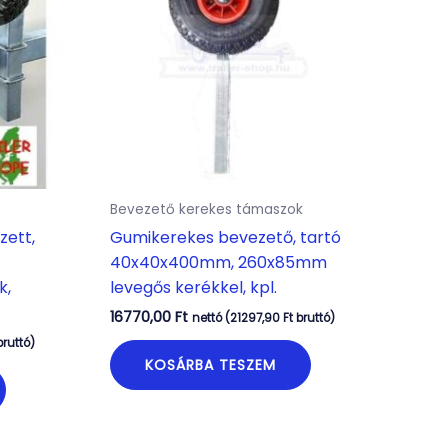
Bevezető kerekes támaszok
zett,
Gumikerekes bevezető, tartó
40x40x400mm, 260x85mm
k,
levegős kerékkel, kpl.
16770,00
Ft
nettó (
21297,90
Ft
bruttó)
ruttó)
KOSÁRBA TESZEM