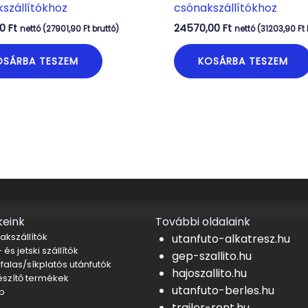
szállítókhoz
csónakszállítókhoz
00
Ft
24570,00
Ft
nettó (
27901,90
Ft
bruttó)
nettó (
31203,90
Ft
OSÁRBA TESZEM
KOSÁRBA TESZEM
eink
További oldalaink
akszállítók
utanfuto-alkatresz.hu
 és jetski szállítók
gep-szallito.hu
falas/síkplatós utánfutók
hajoszallito.hu
észítő termékek
utanfuto-berles.hu
b
trailer-rent.hu