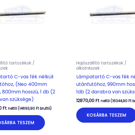
llító tartozékok /
Hajószállító tartozékok /
szek
alkatrészek
artó C-vas fék nélküli
Lámpatartó C-vas fék né
utóhoz, (Neo 400mm
utánfutóhoz, 990mm hos
, 800mm hosszú, 1 db (2
1db (2 darabra van szük
van szüksége)
12870,00
Ft
nettó (
16344,90
Ft
b
00
Ft
nettó (
14693,90
Ft
bruttó)
KOSÁRBA TESZEM
OSÁRBA TESZEM