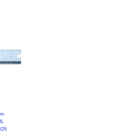
mm
5,
625