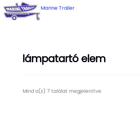
Skip
Marine Trailer
to
content
lámpatartó elem
Mind a(z) 7 találat megjelenítve