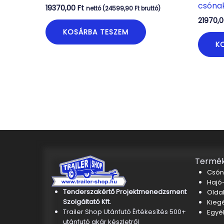
csónak
19370,00
Ft
nettó (
24599,90
Ft
bruttó)
21970,
KOSÁRBA TESZEM
K
Termék
Csón
Hajó-
Tenderszakértő Projektmenedzsment
Oldal
Szolgáltató Kft.
Kieg
Trailer Shop Utánfutó Értékesítés 500+
Egyé
utánfutó akár készletről