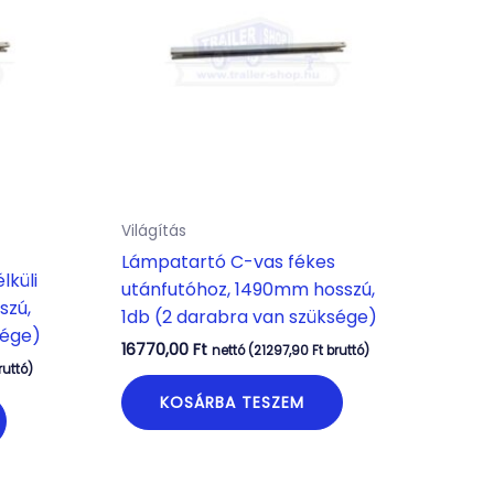
Világítás
Lámpatartó C-vas fékes
lküli
utánfutóhoz, 1490mm hosszú,
szú,
1db (2 darabra van szüksége)
sége)
16770,00
Ft
nettó (
21297,90
Ft
bruttó)
ruttó)
KOSÁRBA TESZEM