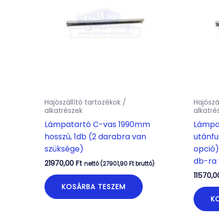
Hajószállító tartozékok /
Hajószá
alkatrészek
alkatré
Lámpatartó C-vas 1990mm
Lámpat
hosszú, 1db (2 darabra van
utánf
szüksége)
opció)
db-ra 
21970,00
Ft
nettó (
27901,90
Ft
bruttó)
11570,
KOSÁRBA TESZEM
K