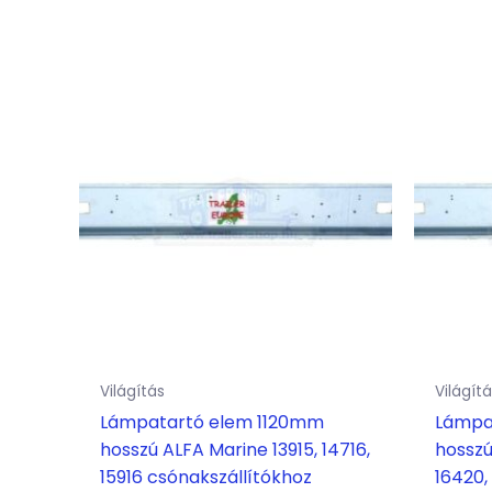
Világítás
Világít
Lámpatartó elem 1120mm
Lámpa
hosszú ALFA Marine 13915, 14716,
hosszú
15916 csónakszállítókhoz
16420,