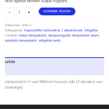
ahol ajánlat kérését tudjuk fogadni.
Lámpatartó
-
+
KOSÁRBA TESZEM
C-
vas
1990mm
Cikkszám:
939-2
hosszú,
Kategóriák:
Hajószállító tartozékok / alkatrészek
,
Világítás
1db
Címkék:
hátsó lámpatartó
,
lámparögzítő
,
lámpatartó elem
,
(2
utánfutó lámpatartó
,
világítás tartó
darabra
van
szüksége)
mennyiség
Leírás
További információk
Lámpatartó C-vas 1990mm hosszú, 1db (2 darabra van
szüksége)