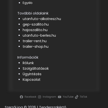
Egyéb
További oldalaink
utanfuto-alkatresz.hu
gep-szallito.hu
hajoszallito.hu
utanfuto-berles.hu
trailer-rent.hu
trailer-shop.hu
Információk
Rólunk
Szolgáltatások
Ügyintézés
Kapcsolat
Facebook
Instagram
YouTube
TikTok
Szerzői jog ©
2026 | Tenderszakértő