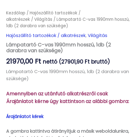
Kezdőlap
/
Hajószállító tartozékok /
alkatrészek
/
Világítás
/ Lámpatartó C-vas 1990mm hosszú,
1db (2 darabra van szüksége)
Hajószállító tartozékok / alkatrészek
,
Világítás
Lámpatartó C-vas 1990mm hosszú, 1db (2
darabra van szüksége)
21970,00
Ft
nettó (
27901,90
Ft
bruttó)
Lámpatartó C-vas 1990mm hosszú, 1db (2 darabra van
szüksége)
Amennyiben az utánfutó alkatrészről csak
Árajánlatot kérne úgy kattintson az alábbi gombra:
Árajánlatot kérek
A gombra kattintva átirányítjuk a másik weboldalunkra,