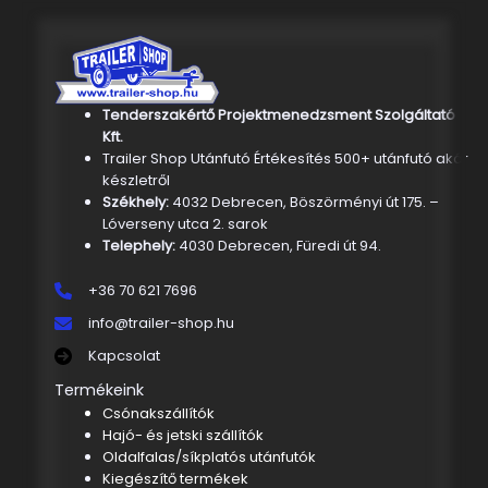
Tenderszakértő Projektmenedzsment Szolgáltató
Kft.
Trailer Shop Utánfutó Értékesítés 500+ utánfutó akár
készletről
Székhely:
4032 Debrecen, Böszörményi út 175. –
Lóverseny utca 2. sarok
Telephely:
4030 Debrecen, Füredi út 94.
+36 70 621 7696
info@trailer-shop.hu
Kapcsolat
Termékeink
Csónakszállítók
Hajó- és jetski szállítók
Oldalfalas/síkplatós utánfutók
Kiegészítő termékek