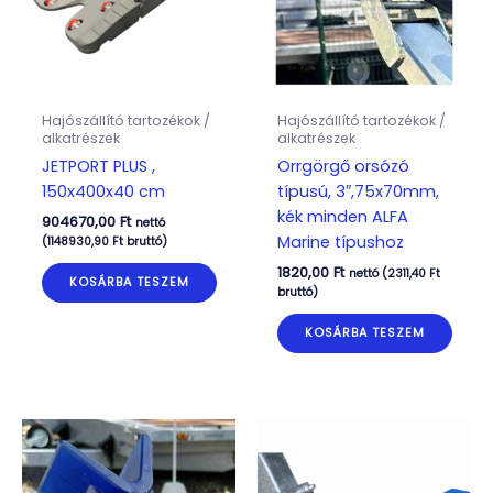
Hajószállító tartozékok /
Hajószállító tartozékok /
alkatrészek
alkatrészek
JETPORT PLUS ,
Orrgörgő orsózó
150x400x40 cm
típusú, 3″,75x70mm,
kék minden ALFA
904670,00
Ft
nettó
Marine típushoz
(
1148930,90
Ft
bruttó)
1820,00
Ft
nettó (
2311,40
Ft
KOSÁRBA TESZEM
bruttó)
KOSÁRBA TESZEM