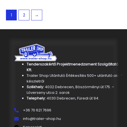
1
2
→
Tenderszakértő Projektmenedzsment Szolgáltató
Kft.
Trailer Shop Utánfutó Értékesítés 500+ utánfutó akár
készletről
Székhely:
4032 Debrecen, Böszörményi út 175. –
Lóverseny utca 2. sarok
Telephely:
4030 Debrecen, Füredi út 94.
+36 70 621 7696
info@trailer-shop.hu