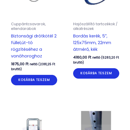
Cuppántcsavarok,
Hajószállító tartozékok /
ellendarabok
alkatrészek
Biztonsági drótkötél 2
Bordás kerék, 5″,
füllel,út-tó
125x75mm, 22mm
rögzítéséhez a
átmérő, kék
vonóhoroghoz
4160,00
Ft
nettó (
5283,20
Ft
bruttó)
1875,00
Ft
nettó (
2381,25
Ft
bruttó)
KOSÁRBA TESZEM
KOSÁRBA TESZEM