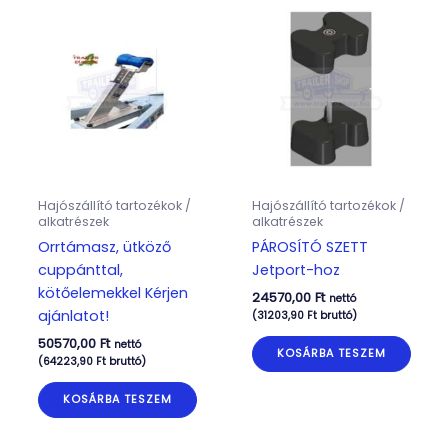
Hajószállító tartozékok /
Hajószállító tartozékok /
alkatrészek
alkatrészek
Orrtámasz, ütköző
PÁROSÍTÓ SZETT
cuppánttal,
Jetport-hoz
kötőelemekkel Kérjen
24570,00
Ft
nettó
ajánlatot!
(
31203,90
Ft
bruttó)
50570,00
Ft
nettó
KOSÁRBA TESZEM
(
64223,90
Ft
bruttó)
KOSÁRBA TESZEM