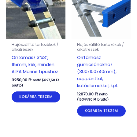
Hajószállító tartozékok /
Hajószállító tartozékok /
alkatrészek
alkatrészek
Orrtámasz 3″x3″,
Orrtámasz
115mm, kék, minden
gumicsónakhoz
ALFA Marine típushoz
(300x100x40mm),
cuppánttal,
3250,00
Ft
nettó (
4127,50
Ft
kötőelemekkel, kpl.
bruttó)
12870,00
Ft
nettó
KOSÁRBA TESZEM
(
16344,90
Ft
bruttó)
KOSÁRBA TESZEM