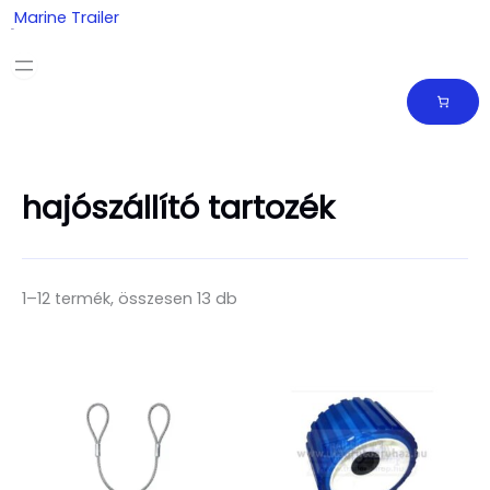
Skip
Marine Trailer
to
content
hajószállító tartozék
1–12 termék, összesen 13 db