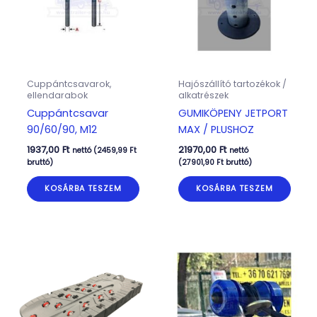
Cuppántcsavarok,
Hajószállító tartozékok /
ellendarabok
alkatrészek
Cuppántcsavar
GUMIKÖPENY JETPORT
90/60/90, M12
MAX / PLUSHOZ
1937,00
Ft
21970,00
Ft
nettó (
2459,99
Ft
nettó
bruttó)
(
27901,90
Ft
bruttó)
KOSÁRBA TESZEM
KOSÁRBA TESZEM