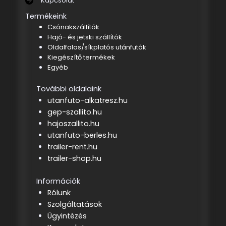
Kapcsolat
Termékeink
Csónakszállítók
Hajó- és jetski szállítók
Oldalfalas/síkplatós utánfutók
Kiegészítő termékek
Egyéb
További oldalaink
utanfuto-alkatresz.hu
gep-szallito.hu
hajoszallito.hu
utanfuto-berles.hu
trailer-rent.hu
trailer-shop.hu
Információk
Rólunk
Szolgáltatások
Ügyintézés