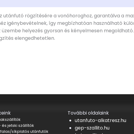
 az utánfutó rögzítésére a vonóhoroghoz, garantálva a maxi
héz igénybevételnek, így megbízhatóan használható külö
 az üzembe helyezés gyorsan és kényelmesen megoldható. 
ögzítés elengedhetetlen.
eink
További oldalaink
akszállítók
utanfuto-alkatresz.hu
 és jetski szállítók
gep-szallito.hu
falas/síkplatós utánfutók