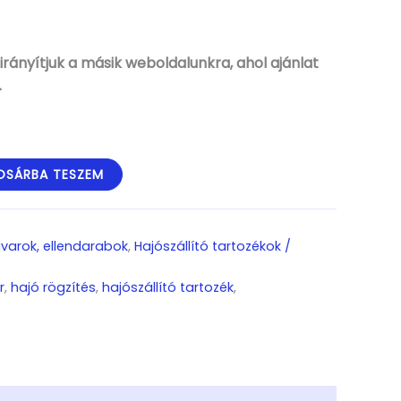
rányítjuk a másik weboldalunkra, ahol ajánlat
.
OSÁRBA TESZEM
arok, ellendarabok
,
Hajószállító tartozékok /
r
,
hajó rögzítés
,
hajószállító tartozék
,