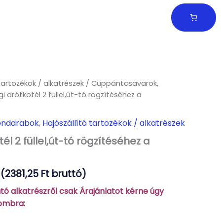
tartozékok / alkatrészek
/
Cuppántcsavarok,
i drótkötél 2 füllel,út-tó rögzítéséhez a
endarabok
,
Hajószállító tartozékok / alkatrészek
él 2 füllel,út-tó rögzítéséhez a
 (
2381,25
Ft
bruttó)
ó alkatrészről csak Árajánlatot kérne úgy
gombra: