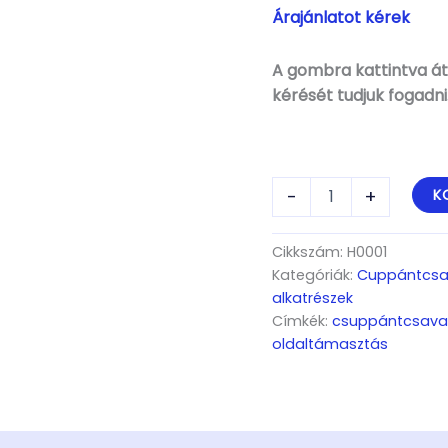
Árajánlatot kérek
A gombra kattintva áti
kérését tudjuk fogadni
Biztonsági
-
+
K
drótkötél
2
füllel,út-
Cikkszám:
H0001
tó
Kategóriák:
Cuppántcsav
rögzítéséhez
alkatrészek
a
Címkék:
csuppántcsava
vonóhoroghoz
oldaltámasztás
mennyiség