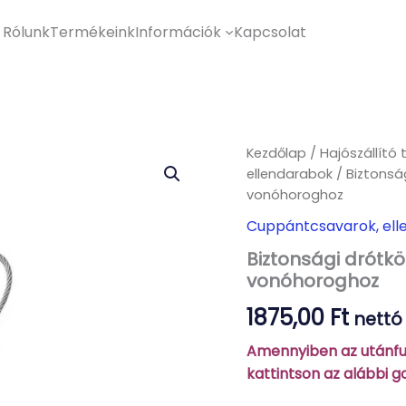
Rólunk
Termékeink
Információk
Kapcsolat
Kezdőlap
/
Hajószállító 
ellendarabok
/ Biztonság
vonóhoroghoz
Cuppántcsavarok, ell
Biztonsági drótköt
vonóhoroghoz
1875,00
Ft
nettó
Amennyiben az utánfut
kattintson az alábbi 