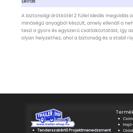
Leírás
További információk
A biztonsági drótkötél 2 füllel ideális megoldás
minőségű anyagból készült, amely ellenáll a ne
teszi a gyors és egyszerű csatlakoztatást, így
olyan helyzethez, ahol a biztonság és a stabil r
Termék
Csón
Hajó-
Tenderszakértő Projektmenedzsment
Oldal