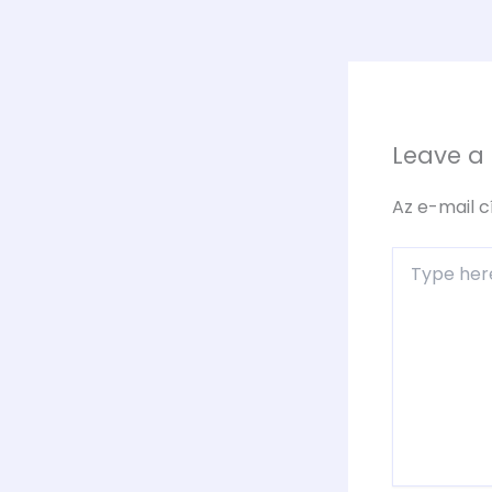
Leave 
Az e-mail 
Type
here..