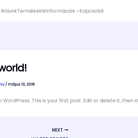
Rólunk
Termékeink
Információk
Kapcsolat
world!
ohu
/
május 10, 2016
ordPress. This is your first post. Edit or delete it, then s
NEXT