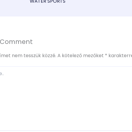
WATER SPORTS
a Comment
címet nem tesszük közzé.
A kötelező mezőket
*
karakterre