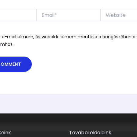
Email*
Website
 e-mail címem, és weboldalcímem mentése a böngészőben a 
omhoz.
eink
További oldalaink