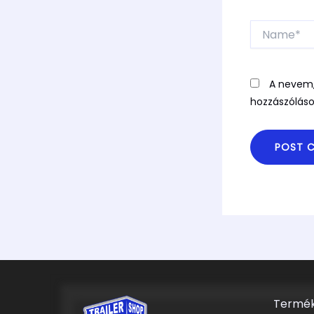
Name*
A nevem,
hozzászólás
Termék