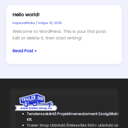
Hello world!
hajoszallitohu
/
május 10, 2016
Welcome to WordPress. This is your first post.
Edit or delete it, then start writing!
Hello
Read Post »
world!
Tenderszakértő Projektmenedzsment Szolgáltató
Kft.
Trailer Shop Utánfutó Értékesítés 500+ utánfutó akár