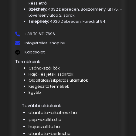
készletről
Székhely:
4032 Debrecen, Böszörményi út 175. –
Lóverseny utca 2. sarok
Telephely:
4030 Debrecen, Füredi út 94.
+36 70 621 7696
info@trailer-shop.hu
Kapcsolat
Termékeink
Csónakszállítók
Hajó- és jetski szállítók
Oldalfalas/síkplatós utánfutók
Kiegészítő termékek
Egyéb
További oldalaink
utanfuto-alkatresz.hu
gep-szallito.hu
hajoszallito.hu
utanfuto-berles.hu