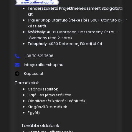
Tenderszakértő Projektmenedzsment Szolgáltató
Kft.
Trailer Shop Utánfutó Értékesítés 500+ utánfutó akár
készletről
Székhely:
4032 Debrecen, Böszörményi út 175. –
Lóverseny utca 2. sarok
Telephely:
4030 Debrecen, Füredi út 94.
+36 70 621 7696
info@trailer-shop.hu
Kapcsolat
Termékeink
Csónakszállítók
Hajó- és jetski szállítók
Oldalfalas/síkplatós utánfutók
Kiegészítő termékek
Egyéb
További oldalaink