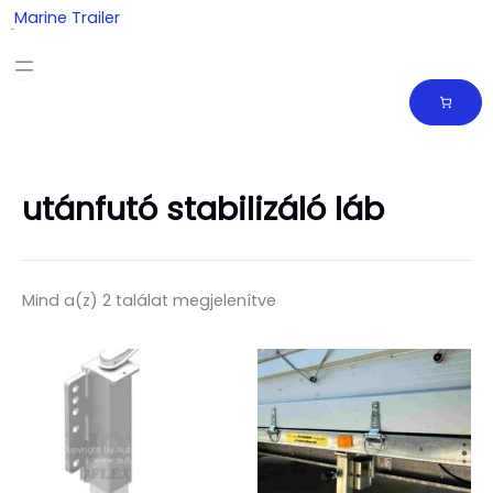
Skip
Marine Trailer
to
content
utánfutó stabilizáló láb
Mind a(z) 2 találat megjelenítve