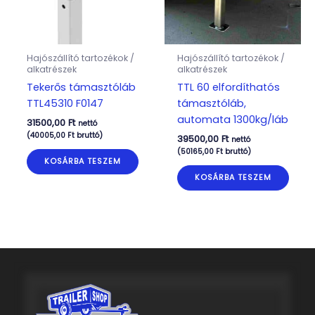
Hajószállító tartozékok /
Hajószállító tartozékok /
alkatrészek
alkatrészek
Tekerős támasztóláb
TTL 60 elfordíthatós
TTL45310 F0147
támasztóláb,
automata 1300kg/láb
31500,00
Ft
nettó
(
40005,00
Ft
bruttó)
39500,00
Ft
nettó
(
50165,00
Ft
bruttó)
KOSÁRBA TESZEM
KOSÁRBA TESZEM