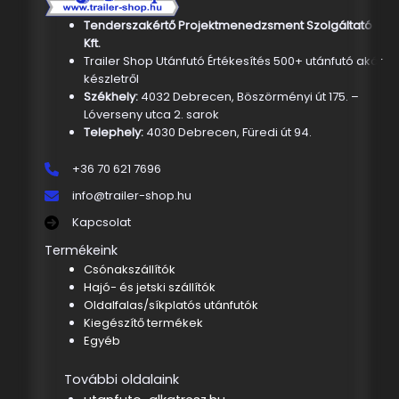
Tenderszakértő Projektmenedzsment Szolgáltató
Kft.
Trailer Shop Utánfutó Értékesítés 500+ utánfutó akár
készletről
Székhely:
4032 Debrecen, Böszörményi út 175. –
Lóverseny utca 2. sarok
Telephely:
4030 Debrecen, Füredi út 94.
+36 70 621 7696
info@trailer-shop.hu
Kapcsolat
Termékeink
Csónakszállítók
Hajó- és jetski szállítók
Oldalfalas/síkplatós utánfutók
Kiegészítő termékek
Egyéb
További oldalaink