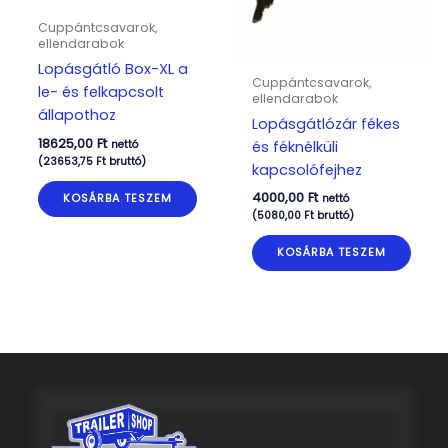
Cuppántcsavarok,
ellendarabok
Lopásgátló Box-XL a
Cuppántcsavarok,
le- és felkapcsolt
ellendarabok
állapothoz
Lopásgátlózár fékes
18625,00
Ft
nettó
és féknélküli
(
23653,75
Ft
bruttó)
kapcsolófejhez
4000,00
Ft
KOSÁRBA TESZEM
nettó
(
5080,00
Ft
bruttó)
KOSÁRBA TESZEM