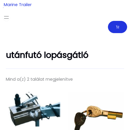
Skip
Marine Trailer
to
content
utánfutó lopásgátló
Mind a(z) 2 találat megjelenítve