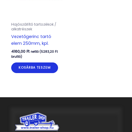
Hajószállító tartozékok /
alkatrészek
Vezetőgerinc tartó
elem 250mm, kpl.
4160,00
Ft
nettó (
5283,20
Ft
bruttó)
KOSÁRBA TESZEM