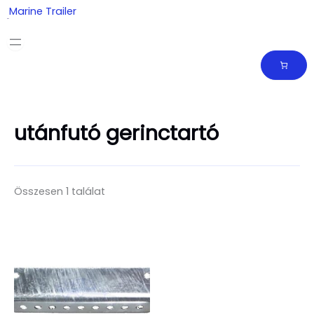
Skip
Marine Trailer
to
content
utánfutó gerinctartó
Összesen 1 találat