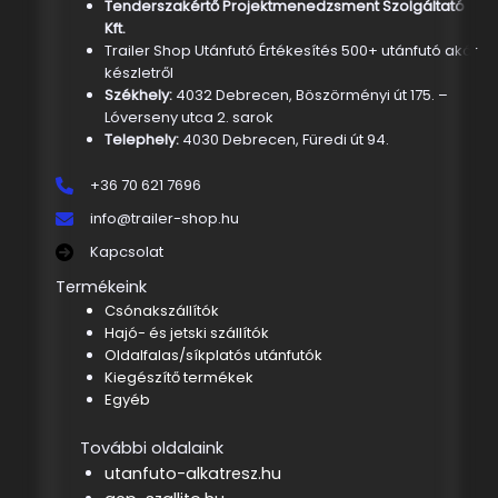
Tenderszakértő Projektmenedzsment Szolgáltató
Kft.
Trailer Shop Utánfutó Értékesítés 500+ utánfutó akár
készletről
Székhely:
4032 Debrecen, Böszörményi út 175. –
Lóverseny utca 2. sarok
Telephely:
4030 Debrecen, Füredi út 94.
+36 70 621 7696
info@trailer-shop.hu
Kapcsolat
Termékeink
Csónakszállítók
Hajó- és jetski szállítók
Oldalfalas/síkplatós utánfutók
Kiegészítő termékek
Egyéb
További oldalaink
utanfuto-alkatresz.hu