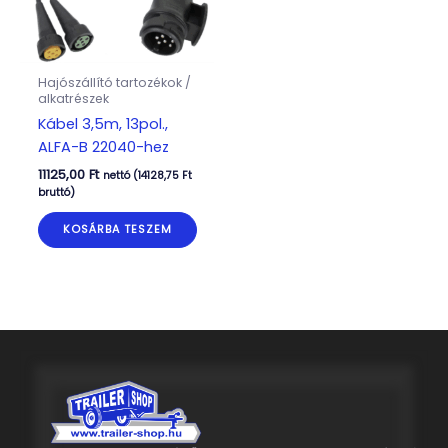
Hajószállító tartozékok /
alkatrészek
Kábel 3,5m, 13pol.,
ALFA-B 22040-hez
11125,00
Ft
nettó (
14128,75
Ft
bruttó)
KOSÁRBA TESZEM