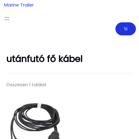
Skip
Marine Trailer
to
content
utánfutó fő kábel
Összesen 1 találat