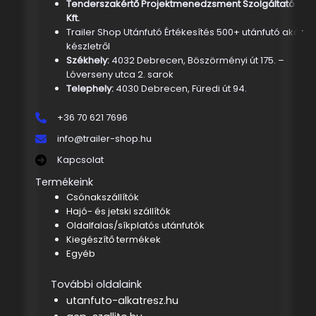
Tenderszakértő Projektmenedzsment Szolgáltató
Kft.
Trailer Shop Utánfutó Értékesítés 500+ utánfutó akár
készletről
Székhely:
4032 Debrecen, Böszörményi út 175. –
Lóverseny utca 2. sarok
Telephely:
4030 Debrecen, Füredi út 94.
+36 70 621 7696
info@trailer-shop.hu
Kapcsolat
Termékeink
Csónakszállítók
Hajó- és jetski szállítók
Oldalfalas/síkplatós utánfutók
Kiegészítő termékek
Egyéb
További oldalaink
utanfuto-alkatresz.hu