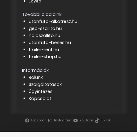
Egyéb
További oldalaink
utanfuto-alkatresz.hu
gep-szallito.hu
hajoszallito.hu
utanfuto-berles.hu
trailer-rent.hu
trailer-shop.hu
Információk
Rólunk
Szolgáltatások
Ügyintézés
Kapcsolat
Facebook
Instagram
YouTube
TikTok
Szerzői jog ©
2026 | Tenderszakértő