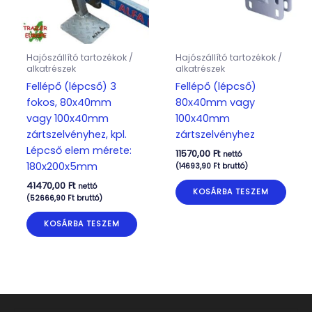
Hajószállító tartozékok /
Hajószállító tartozékok /
alkatrészek
alkatrészek
Fellépő (lépcső) 3
Fellépő (lépcső)
fokos, 80x40mm
80x40mm vagy
vagy 100x40mm
100x40mm
zártszelvényhez, kpl.
zártszelvényhez
Lépcső elem mérete:
11570,00
Ft
nettó
180x200x5mm
(
14693,90
Ft
bruttó)
41470,00
Ft
nettó
KOSÁRBA TESZEM
(
52666,90
Ft
bruttó)
KOSÁRBA TESZEM