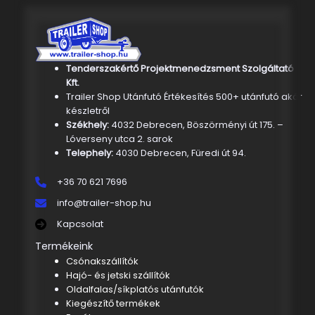
Tenderszakértő Projektmenedzsment Szolgáltató
Kft.
Trailer Shop Utánfutó Értékesítés 500+ utánfutó akár
készletről
Székhely:
4032 Debrecen, Böszörményi út 175. –
Lóverseny utca 2. sarok
Telephely:
4030 Debrecen, Füredi út 94.
+36 70 621 7696
info@trailer-shop.hu
Kapcsolat
Termékeink
Csónakszállítók
Hajó- és jetski szállítók
Oldalfalas/síkplatós utánfutók
Kiegészítő termékek