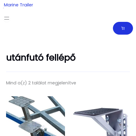
Skip
Marine Trailer
to
content
utánfutó fellépő
Mind a(z) 2 találat megjelenítve