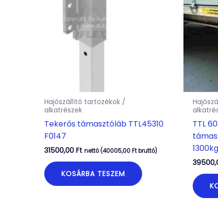
Hajószállító tartozékok /
Hajószá
alkatrészek
alkatré
Tekerős támasztóláb TTL45310
TTL 60
F0147
támas
1300kg
31500,00
Ft
nettó (
40005,00
Ft
bruttó)
39500
KOSÁRBA TESZEM
K