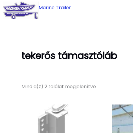
Skip
Marine Trailer
to
content
tekerős támasztóláb
Mind a(z) 2 találat megjelenítve