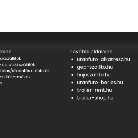
eink
További oldalaink
akszállítók
utanfuto-alkatresz.hu
 és jetski szállítók
gep-szallito.hu
falas/síkplatós utánfutók
hajoszallito.hu
észítő termékek
utanfuto-berles.hu
b
trailer-rent.hu
trailer-shop.hu