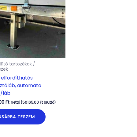
llító tartozékok /
szek
 elfordíthatós
ztóláb, automata
/láb
,00
Ft
nettó (
50165,00
Ft
bruttó)
OSÁRBA TESZEM