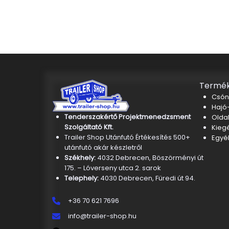
Termék
Csón
Hajó-
Tenderszakértő Projektmenedzsment
Oldal
Szolgáltató Kft.
Kieg
Trailer Shop Utánfutó Értékesítés 500+
Egyé
utánfutó akár készletről
Székhely:
4032 Debrecen, Böszörményi út
175. – Lóverseny utca 2. sarok
Telephely:
4030 Debrecen, Füredi út 94.
+36 70 621 7696
info@trailer-shop.hu