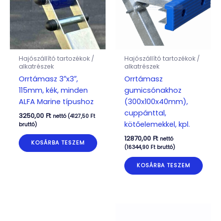
Hajószállító tartozékok /
Hajószállító tartozékok /
alkatrészek
alkatrészek
Orrtámasz 3″x3″,
Orrtámasz
115mm, kék, minden
gumicsónakhoz
ALFA Marine típushoz
(300x100x40mm),
cuppánttal,
3250,00
Ft
nettó (
4127,50
Ft
kötőelemekkel, kpl.
bruttó)
12870,00
Ft
nettó
KOSÁRBA TESZEM
(
16344,90
Ft
bruttó)
KOSÁRBA TESZEM