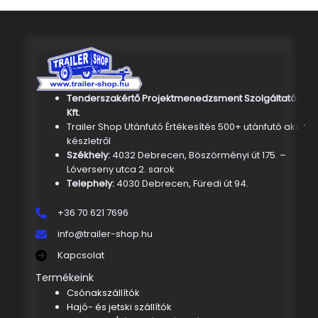
Tenderszakértő Projektmenedzsment Szolgáltató
Kft.
Trailer Shop Utánfutó Értékesítés 500+ utánfutó akár
készletről
Székhely:
4032 Debrecen, Böszörményi út 175. –
Lóverseny utca 2. sarok
Telephely:
4030 Debrecen, Füredi út 94.
+36 70 621 7696
info@trailer-shop.hu
Kapcsolat
Termékeink
Csónakszállítók
Hajó- és jetski szállítók