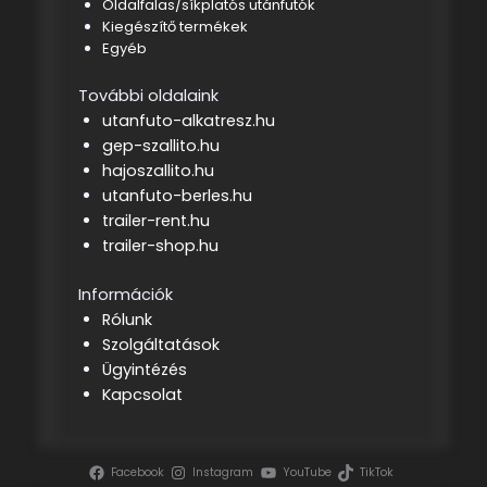
Oldalfalas/síkplatós utánfutók
Kiegészítő termékek
Egyéb
További oldalaink
utanfuto-alkatresz.hu
gep-szallito.hu
hajoszallito.hu
utanfuto-berles.hu
trailer-rent.hu
trailer-shop.hu
Információk
Rólunk
Szolgáltatások
Ügyintézés
Kapcsolat
Facebook
Instagram
YouTube
TikTok