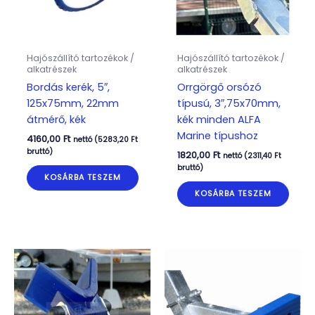
Hajószállító tartozékok /
Hajószállító tartozékok /
alkatrészek
alkatrészek
Bordás kerék, 5″,
Orrgörgő orsózó
125x75mm, 22mm
típusú, 3″,75x70mm,
átmérő, kék
kék minden ALFA
Marine típushoz
4160,00
Ft
nettó (
5283,20
Ft
bruttó)
1820,00
Ft
nettó (
2311,40
Ft
bruttó)
KOSÁRBA TESZEM
KOSÁRBA TESZEM