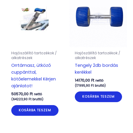
Hajószállító tartozékok /
Hajószállító tartozékok /
alkatrészek
alkatrészek
Orrtámasz, ütköző
Tengely 2db bordás
cuppánttal,
kerékkel
kötőelemekkel Kérjen
14170,00
Ft
nettó
ajánlatot!
(
17995,90
Ft
bruttó)
50570,00
Ft
nettó
KOSÁRBA TESZEM
(
64223,90
Ft
bruttó)
KOSÁRBA TESZEM