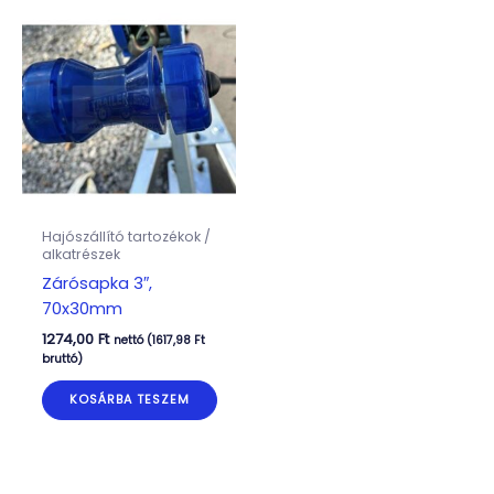
Hajószállító tartozékok /
alkatrészek
Zárósapka 3″,
70x30mm
1274,00
Ft
nettó (
1617,98
Ft
bruttó)
KOSÁRBA TESZEM