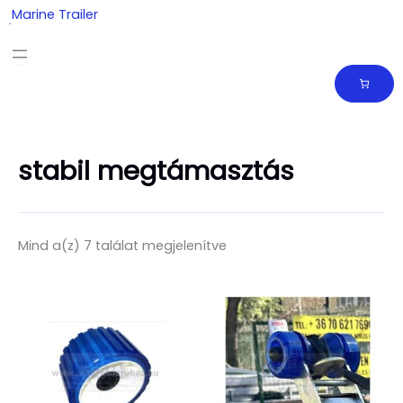
Skip
Marine Trailer
to
content
stabil megtámasztás
Mind a(z) 7 találat megjelenítve