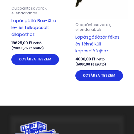
Cuppántcsavarok,
ellendarabok
Lopásgátló Box-XL a
Cuppántcsavarok,
le- és felkapcsolt
ellendarabok
állapothoz
Lopásgátlózár fékes
18625,00
Ft
nettó
és féknélküli
(
23653,75
Ft
bruttó)
kapcsolófejhez
4000,00
Ft
KOSÁRBA TESZEM
nettó
(
5080,00
Ft
bruttó)
KOSÁRBA TESZEM