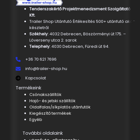
Tenderszakértő Projektmenedzsment Szolgáltató
Kft.
Trailer Shop Utánfutó Értékesítés 500+ utánfutó akár
készletről
Székhely:
4032 Debrecen, Böszörményi út 175. –
Lóverseny utca 2. sarok
Telephely:
4030 Debrecen, Füredi út 94.
+36 70 621 7696
info@trailer-shop.hu
Kapcsolat
Termékeink
Csónakszállítók
Hajó- és jetski szállítók
Oldalfalas/síkplatós utánfutók
Kiegészítő termékek
Egyéb
További oldalaink