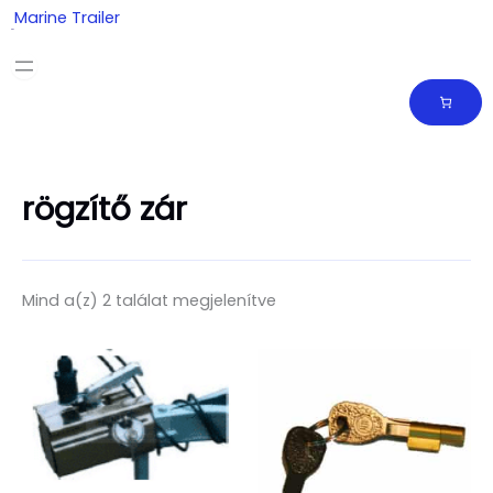
Skip
Marine Trailer
to
content
rögzítő zár
Mind a(z) 2 találat megjelenítve