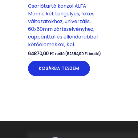
Csörlőtartó konzol ALFA
Marine két tengelyes, fékes
változatokhoz, univerzális,
60x60mm zártszelvényhez,
cuppánttal és ellendarabbal,
kötőelemekkel, kpl.
64870,00
Ft
nettó (
82384,90
Ft
bruttó)
KOSÁRBA TESZEM