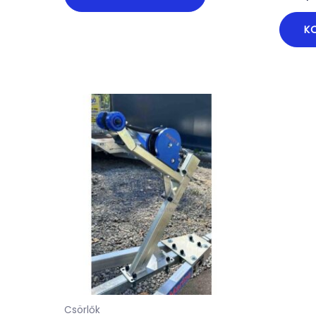
K
Csörlők