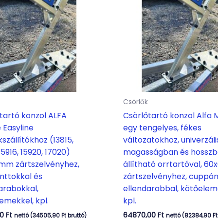
Csörlők
tartó konzol ALFA
Csörlőtartó konzol Alfa 
 Easyline
egy tengelyes, fékes
szállítókhoz (13815,
változatokhoz, univerzáli
15916, 15920, 17020)
magasságban és hossz
mm zártszelvényhez,
állítható orrtartóval, 
nttokkal és
zártszelvényhez, cuppán
arabokkal,
ellendarabbal, kötőelem
emekkel, kpl.
kpl.
00
Ft
64870,00
Ft
nettó (
34505,90
Ft
bruttó)
nettó (
82384,90
Ft