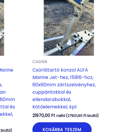
Csörlők
Marine
Csörlőtartó konzol ALFA
Marine Jet-hez, 15916-hoz,
s,
60x60mm zártszelvényhez,
ban
cuppántokkal és
60x60mm
ellendarabokkal,
ttal és
kötőelemekkel, kpl.
ekkel,
21970,00
Ft
nettó (
27901,90
Ft
bruttó)
KOSÁRBA TESZEM
bruttó)