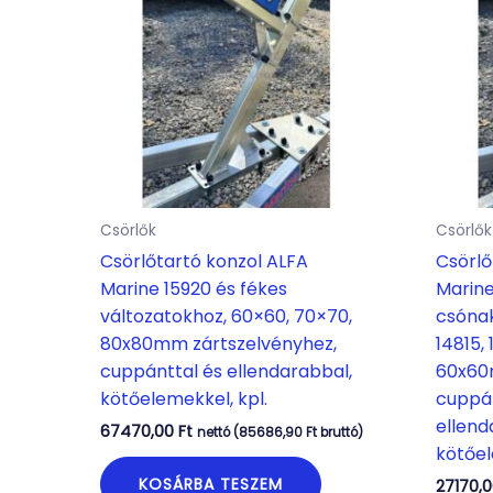
Csörlők
Csörlők
Csörlőtartó konzol ALFA
Csörlő
Marine 15920 és fékes
Marine
változatokhoz, 60×60, 70×70,
csónak
80x80mm zártszelvényhez,
14815, 
cuppánttal és ellendarabbal,
60x60
kötőelemekkel, kpl.
cuppá
ellend
67470,00
Ft
nettó (
85686,90
Ft
bruttó)
kötőel
KOSÁRBA TESZEM
27170,