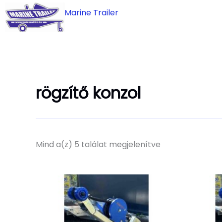
Skip
Marine Trailer
to
content
rögzítő konzol
Mind a(z) 5 találat megjelenítve