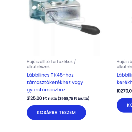
Hajószállító tartozékok /
Hajószá
alkatrészek
alkatré
Lábbilincs TK48-hoz
Lábbil
támasztókerékhez vagy
kerék
gyorstámaszhoz
10270,
3125,00
Ft
nettó (
3968,75
Ft
bruttó)
K
KOSÁRBA TESZEM