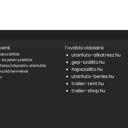
eink
További oldalaink
akszállítók
utanfuto-alkatresz.hu
 és jetski szállítók
gep-szallito.hu
falas/síkplatós utánfutók
hajoszallito.hu
észítő termékek
utanfuto-berles.hu
b
trailer-rent.hu
trailer-shop.hu