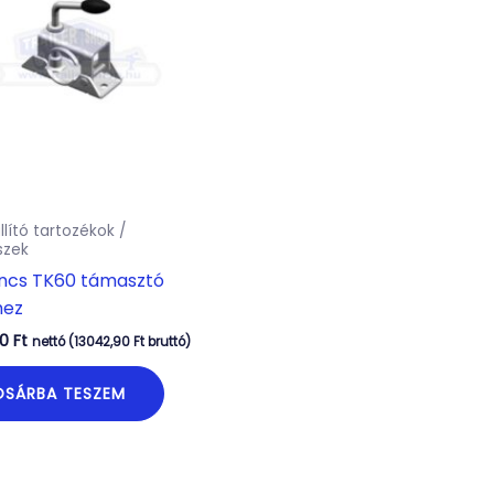
llító tartozékok /
szek
incs TK60 támasztó
hez
00
Ft
nettó (
13042,90
Ft
bruttó)
OSÁRBA TESZEM