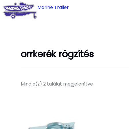
Skip
Marine Trailer
to
content
orrkerék rögzítés
Mind a(z) 2 találat megjelenítve