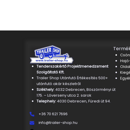
Termék
Csón
Hajó-
Tenderszakértő Projektmenedzsment
Oldal
Szolgáltató Kft.
Kieg
Trailer Shop Utánfutó Értékesítés 500+
Egyé
utánfutó akár készletről
Székhely:
4032 Debrecen, Böszörményi út
175. – Lóverseny utca 2. sarok
Telephely:
4030 Debrecen, Füredi út 94.
+36 70 621 7696
info@trailer-shop.hu