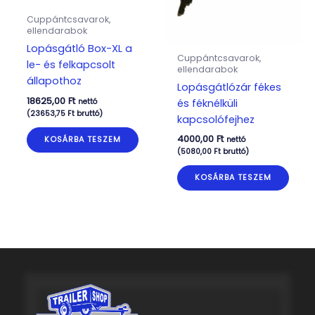
Cuppántcsavarok,
ellendarabok
Lopásgátló Box-XL a
Cuppántcsavarok,
le- és felkapcsolt
ellendarabok
állapothoz
Lopásgátlózár fékes
18625,00
Ft
nettó
és féknélküli
(
23653,75
Ft
bruttó)
kapcsolófejhez
4000,00
Ft
KOSÁRBA TESZEM
nettó
(
5080,00
Ft
bruttó)
KOSÁRBA TESZEM