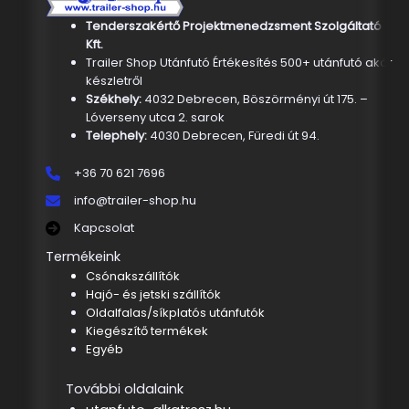
Tenderszakértő Projektmenedzsment Szolgáltató
Kft.
Trailer Shop Utánfutó Értékesítés 500+ utánfutó akár
készletről
Székhely:
4032 Debrecen, Böszörményi út 175. –
Lóverseny utca 2. sarok
Telephely:
4030 Debrecen, Füredi út 94.
+36 70 621 7696
info@trailer-shop.hu
Kapcsolat
Termékeink
Csónakszállítók
Hajó- és jetski szállítók
Oldalfalas/síkplatós utánfutók
Kiegészítő termékek
Egyéb
További oldalaink