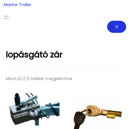
Skip
Marine Trailer
to
content
lopásgátó zár
Mind a(z) 2 találat megjelenítve